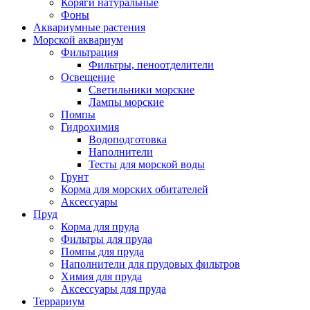
Коряги натуральные
Фоны
Аквариумные растения
Морской аквариум
Фильтрация
Фильтры, пеноотделители
Освещение
Светильники морские
Лампы морские
Помпы
Гидрохимия
Водоподготовка
Наполнители
Тесты для морской воды
Грунт
Корма для морских обитателей
Аксессуары
Пруд
Корма для пруда
Фильтры для пруда
Помпы для пруда
Наполнители для прудовых фильтров
Химия для пруда
Аксессуары для пруда
Террариум