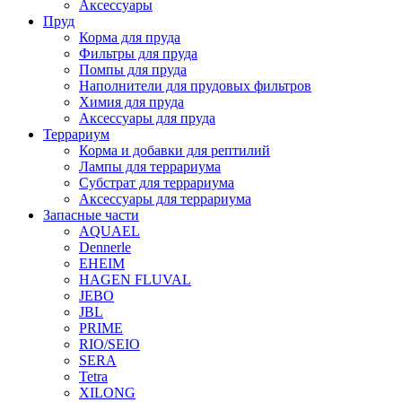
Аксессуары
Пруд
Корма для пруда
Фильтры для пруда
Помпы для пруда
Наполнители для прудовых фильтров
Химия для пруда
Аксессуары для пруда
Террариум
Корма и добавки для рептилий
Лампы для террариума
Субстрат для террариума
Аксессуары для террариума
Запасные части
AQUAEL
Dennerle
EHEIM
HAGEN FLUVAL
JEBO
JBL
PRIME
RIO/SEIO
SERA
Tetra
XILONG