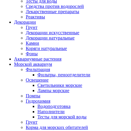
Тесты для воды
Средства против водорослей
Лекарственные препараты
Реактивы
Декорации
Грунт
Декорации искусственные
Декорации натуральные
Камни
Коряги натуральные
Фоны
Аквариумные растения
Морской аквариум
Фильтрация
Фильтры, пеноотделители
Освещение
Светильники морские
Лампы морские
Помпы
Гидрохимия
Водоподготовка
Наполнители
Тесты для морской воды
Грунт
Корма для морских обитателей