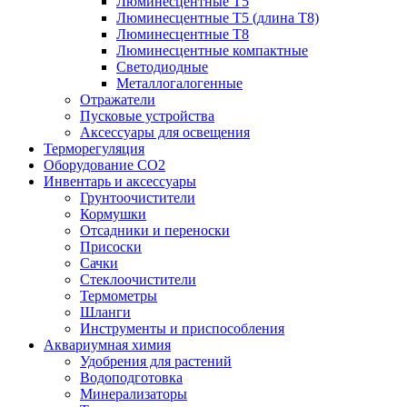
Люминесцентные T5
Люминесцентные T5 (длина T8)
Люминесцентные T8
Люминесцентные компактные
Светодиодные
Металлогалогенные
Отражатели
Пусковые устройства
Аксессуары для освещения
Терморегуляция
Оборудование CO2
Инвентарь и аксессуары
Грунтоочистители
Кормушки
Отсадники и переноски
Присоски
Сачки
Стеклоочистители
Термометры
Шланги
Инструменты и приспособления
Аквариумная химия
Удобрения для растений
Водоподготовка
Минерализаторы