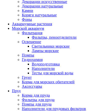
Декорации искусственные
Декорации натуральные
Камни
Коряги натуральные
Фоны
Аквариумные растения
Морской аквариум
Фильтрация
Фильтры, пеноотделители
Освещение
Светильники морские
Лампы морские
Помпы
Гидрохимия
Водоподготовка
Наполнители
Тесты для морской воды
Грунт
Корма для морских обитателей
Аксессуары
Пруд
Корма для пруда
Фильтры для пруда
Помпы для пруда
Наполнители для прудовых фильтров