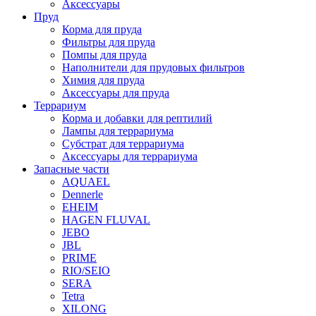
Аксессуары
Пруд
Корма для пруда
Фильтры для пруда
Помпы для пруда
Наполнители для прудовых фильтров
Химия для пруда
Аксессуары для пруда
Террариум
Корма и добавки для рептилий
Лампы для террариума
Субстрат для террариума
Аксессуары для террариума
Запасные части
AQUAEL
Dennerle
EHEIM
HAGEN FLUVAL
JEBO
JBL
PRIME
RIO/SEIO
SERA
Tetra
XILONG