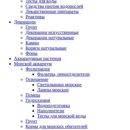
Тесты для воды
Средства против водорослей
Лекарственные препараты
Реактивы
Декорации
Грунт
Декорации искусственные
Декорации натуральные
Камни
Коряги натуральные
Фоны
Аквариумные растения
Морской аквариум
Фильтрация
Фильтры, пеноотделители
Освещение
Светильники морские
Лампы морские
Помпы
Гидрохимия
Водоподготовка
Наполнители
Тесты для морской воды
Грунт
Корма для морских обитателей