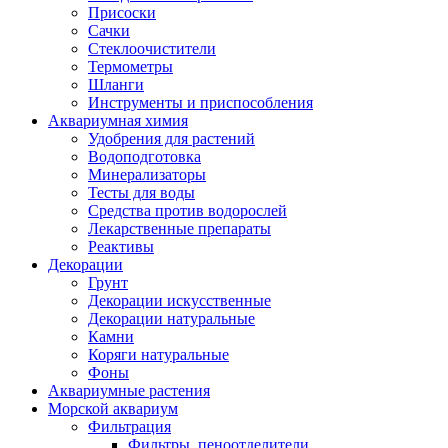
Присоски
Сачки
Стеклоочистители
Термометры
Шланги
Инструменты и приспособления
Аквариумная химия
Удобрения для растений
Водоподготовка
Минерализаторы
Тесты для воды
Средства против водорослей
Лекарственные препараты
Реактивы
Декорации
Грунт
Декорации искусственные
Декорации натуральные
Камни
Коряги натуральные
Фоны
Аквариумные растения
Морской аквариум
Фильтрация
Фильтры, пеноотделители