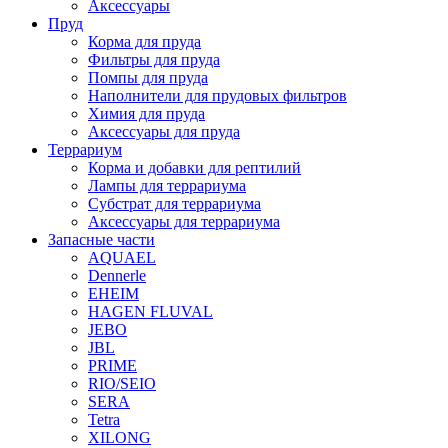
Аксессуары
Пруд
Корма для пруда
Фильтры для пруда
Помпы для пруда
Наполнители для прудовых фильтров
Химия для пруда
Аксессуары для пруда
Террариум
Корма и добавки для рептилий
Лампы для террариума
Субстрат для террариума
Аксессуары для террариума
Запасные части
AQUAEL
Dennerle
EHEIM
HAGEN FLUVAL
JEBO
JBL
PRIME
RIO/SEIO
SERA
Tetra
XILONG