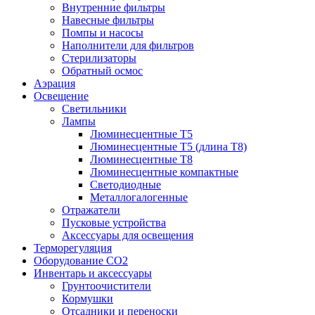
Внутренние фильтры
Навесные фильтры
Помпы и насосы
Наполнители для фильтров
Стерилизаторы
Обратный осмос
Аэрация
Освещение
Светильники
Лампы
Люминесцентные T5
Люминесцентные T5 (длина T8)
Люминесцентные T8
Люминесцентные компактные
Светодиодные
Металлогалогенные
Отражатели
Пусковые устройства
Аксессуары для освещения
Терморегуляция
Оборудование CO2
Инвентарь и аксессуары
Грунтоочистители
Кормушки
Отсадники и переноски