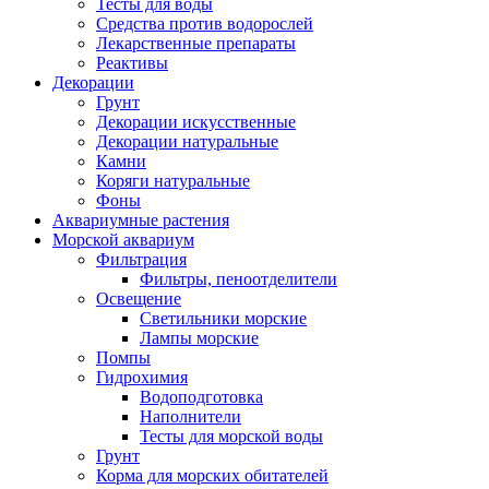
Тесты для воды
Средства против водорослей
Лекарственные препараты
Реактивы
Декорации
Грунт
Декорации искусственные
Декорации натуральные
Камни
Коряги натуральные
Фоны
Аквариумные растения
Морской аквариум
Фильтрация
Фильтры, пеноотделители
Освещение
Светильники морские
Лампы морские
Помпы
Гидрохимия
Водоподготовка
Наполнители
Тесты для морской воды
Грунт
Корма для морских обитателей