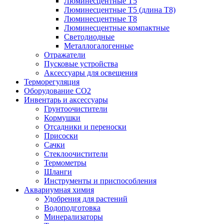
Люминесцентные T5
Люминесцентные T5 (длина T8)
Люминесцентные T8
Люминесцентные компактные
Светодиодные
Металлогалогенные
Отражатели
Пусковые устройства
Аксессуары для освещения
Терморегуляция
Оборудование CO2
Инвентарь и аксессуары
Грунтоочистители
Кормушки
Отсадники и переноски
Присоски
Сачки
Стеклоочистители
Термометры
Шланги
Инструменты и приспособления
Аквариумная химия
Удобрения для растений
Водоподготовка
Минерализаторы