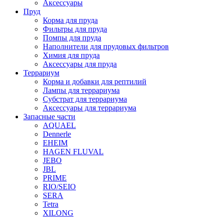
Аксессуары
Пруд
Корма для пруда
Фильтры для пруда
Помпы для пруда
Наполнители для прудовых фильтров
Химия для пруда
Аксессуары для пруда
Террариум
Корма и добавки для рептилий
Лампы для террариума
Субстрат для террариума
Аксессуары для террариума
Запасные части
AQUAEL
Dennerle
EHEIM
HAGEN FLUVAL
JEBO
JBL
PRIME
RIO/SEIO
SERA
Tetra
XILONG