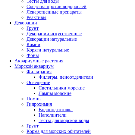
Тесты для воды
Средства против водорослей
Лекарственные препараты
Реактивы
Декорации
Грунт
Декорации искусственные
Декорации натуральные
Камни
Коряги натуральные
Фоны
Аквариумные растения
Морской аквариум
Фильтрация
Фильтры, пеноотделители
Освещение
Светильники морские
Лампы морские
Помпы
Гидрохимия
Водоподготовка
Наполнители
Тесты для морской воды
Грунт
Корма для морских обитателей