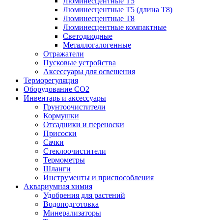
Люминесцентные T5
Люминесцентные T5 (длина T8)
Люминесцентные T8
Люминесцентные компактные
Светодиодные
Металлогалогенные
Отражатели
Пусковые устройства
Аксессуары для освещения
Терморегуляция
Оборудование CO2
Инвентарь и аксессуары
Грунтоочистители
Кормушки
Отсадники и переноски
Присоски
Сачки
Стеклоочистители
Термометры
Шланги
Инструменты и приспособления
Аквариумная химия
Удобрения для растений
Водоподготовка
Минерализаторы