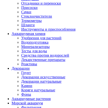
Отсадники и переноски
Присоски
Сачки
Стеклоочистители
Термометры
Шланги
Инструменты и приспособления
Аквариумная химия
Удобрения для растений
Водоподготовка
Минерализаторы
Тесты для воды
Средства против водорослей
Лекарственные препараты
Реактивы
Декорации
Грунт
Декорации искусственные
Декорации натуральные
Камни
Коряги натуральные
Фоны
Аквариумные растения
Морской аквариум
Фильтрация