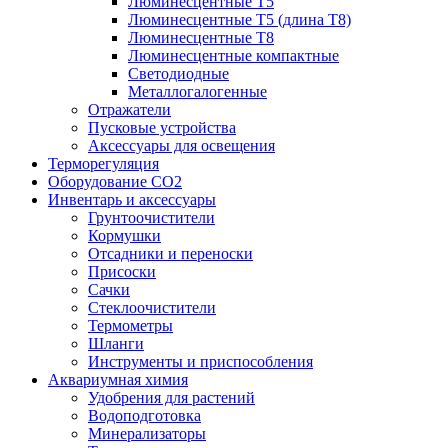
Люминесцентные T5
Люминесцентные T5 (длина T8)
Люминесцентные T8
Люминесцентные компактные
Светодиодные
Металлогалогенные
Отражатели
Пусковые устройства
Аксессуары для освещения
Терморегуляция
Оборудование CO2
Инвентарь и аксессуары
Грунтоочистители
Кормушки
Отсадники и переноски
Присоски
Сачки
Стеклоочистители
Термометры
Шланги
Инструменты и приспособления
Аквариумная химия
Удобрения для растений
Водоподготовка
Минерализаторы