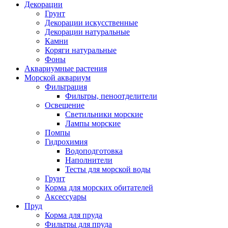
Декорации
Грунт
Декорации искусственные
Декорации натуральные
Камни
Коряги натуральные
Фоны
Аквариумные растения
Морской аквариум
Фильтрация
Фильтры, пеноотделители
Освещение
Светильники морские
Лампы морские
Помпы
Гидрохимия
Водоподготовка
Наполнители
Тесты для морской воды
Грунт
Корма для морских обитателей
Аксессуары
Пруд
Корма для пруда
Фильтры для пруда