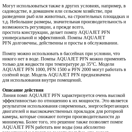
Могут использоваться также в других условиях, например, в
садоводстве, в домашнем или сельском хозяйстве, при
разведении рыб или животных, на строительных площадках и
т.д. Небольшие размеры, значительная производительность и
возможность регуляции, а прежде всего,
простота конструкции, делает помпу AQUAJET PFN
универсальной и эффективной. Помпы AQUAJET
PFN долговечны, действенны и просты в обслуживании.
Помпу можно использовать в бассейнах при условии, что
никого нет в воде. Помпы AQUAJET PFN можно применять
только для жидкости при температуре до 35°C. Модели
AQUAJET PFN 1000, PFN 1500 и PFN 2000 могут работать в
солёной воде. Модель AQUAJET PFN предназначена
для использования внутри помещений.
Описание действия
Линия помп AQUAJET PFN характеризуется очень высокой
эффективностью по отношению к их мощности. Это является
результатом использования современных, энергосберегающих
двигателей и высококачественных прокладок для роторной
камеры, которые снижают потери производительности до
минимума. Более того, это решение также позволяет помпе
AQUAJET PFN работать вне воды (она абсолютно