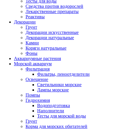
Тесты для воды
Средства против водорослей
Лекарственные препараты
Реактивы
Декорации
Грунт
Декорации искусственные
Декорации натуральные
Камни
Коряги натуральные
Фоны
Аквариумные растения
Морской аквариум
Фильтрация
Фильтры, пеноотделители
Освещение
Светильники морские
Лампы морские
Помпы
Гидрохимия
Водоподготовка
Наполнители
Тесты для морской воды
Грунт
Корма для морских обитателей