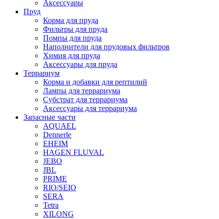
Аксессуары
Пруд
Корма для пруда
Фильтры для пруда
Помпы для пруда
Наполнители для прудовых фильтров
Химия для пруда
Аксессуары для пруда
Террариум
Корма и добавки для рептилий
Лампы для террариума
Субстрат для террариума
Аксессуары для террариума
Запасные части
AQUAEL
Dennerle
EHEIM
HAGEN FLUVAL
JEBO
JBL
PRIME
RIO/SEIO
SERA
Tetra
XILONG