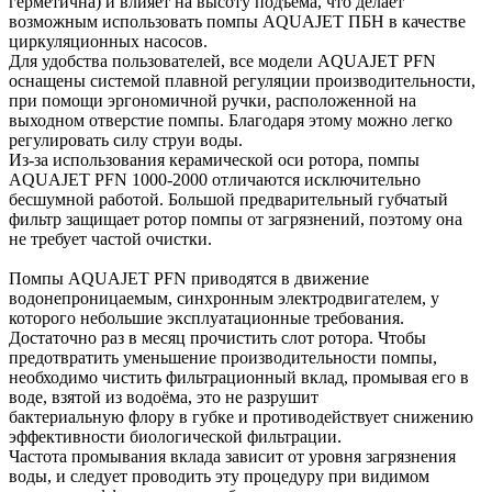
герметична) и влияет на высоту подъёма, что делает
возможным использовать помпы AQUAJET ПБН в качестве
циркуляционных насосов.
Для удобства пользователей, все модели AQUAJET PFN
оснащены системой плавной регуляции производительности,
при помощи эргономичной ручки, расположенной на
выходном отверстие помпы. Благодаря этому можно легко
регулировать силу струи воды.
Из-за использования керамической оси ротора, помпы
AQUAJET PFN 1000-2000 отличаются исключительно
бесшумной работой. Большой предварительный губчатый
фильтр защищает ротор помпы от загрязнений, поэтому она
не требует частой очистки.
Помпы AQUAJET PFN приводятся в движение
водонепроницаемым, синхронным электродвигателем, у
которого небольшие эксплуатационные требования.
Достаточно раз в месяц прочистить слот ротора. Чтобы
предотвратить уменьшение производительности помпы,
необходимо чистить фильтрационный вклад, промывая его в
воде, взятой из водоёма, это не разрушит
бактериальную флору в губке и противодействует снижению
эффективности биологической фильтрации.
Частота промывания вклада зависит от уровня загрязнения
воды, и следует проводить эту процедуру при видимом