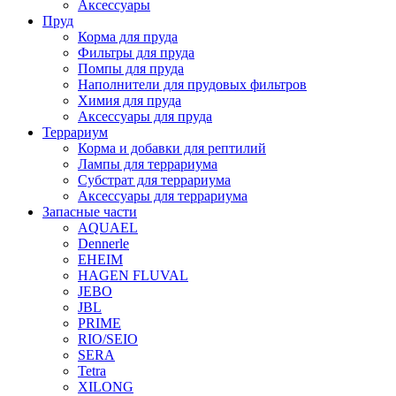
Аксессуары
Пруд
Корма для пруда
Фильтры для пруда
Помпы для пруда
Наполнители для прудовых фильтров
Химия для пруда
Аксессуары для пруда
Террариум
Корма и добавки для рептилий
Лампы для террариума
Субстрат для террариума
Аксессуары для террариума
Запасные части
AQUAEL
Dennerle
EHEIM
HAGEN FLUVAL
JEBO
JBL
PRIME
RIO/SEIO
SERA
Tetra
XILONG