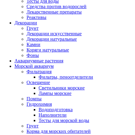
Тесты для воды
Средства против водорослей
Лекарственные препараты
Реактивы
Декорации
Грунт
Декорации искусственные
Декорации натуральные
Камни
Коряги натуральные
Фоны
Аквариумные растения
Морской аквариум
Фильтрация
Фильтры, пеноотделители
Освещение
Светильники морские
Лампы морские
Помпы
Гидрохимия
Водоподготовка
Наполнители
Тесты для морской воды
Грунт
Корма для морских обитателей