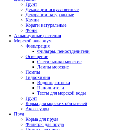
Грунт
Декорации искусственные
Декорации натуральные
Камни
Коряги натуральные
Фоны
Аквариумные растения
Морской аквариум
Фильтрация
Фильтры, пеноотделители
Освещение
Светильники морские
Лампы морские
Помпы
Гидрохимия
Водоподготовка
Наполнители
Тесты для морской воды
Грунт
Корма для морских обитателей
Аксессуары
Пруд
Корма для пруда
Фильтры для пруда
Помпы для пруда