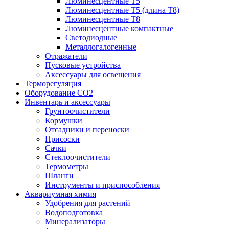
Люминесцентные T5
Люминесцентные T5 (длина T8)
Люминесцентные T8
Люминесцентные компактные
Светодиодные
Металлогалогенные
Отражатели
Пусковые устройства
Аксессуары для освещения
Терморегуляция
Оборудование CO2
Инвентарь и аксессуары
Грунтоочистители
Кормушки
Отсадники и переноски
Присоски
Сачки
Стеклоочистители
Термометры
Шланги
Инструменты и приспособления
Аквариумная химия
Удобрения для растений
Водоподготовка
Минерализаторы