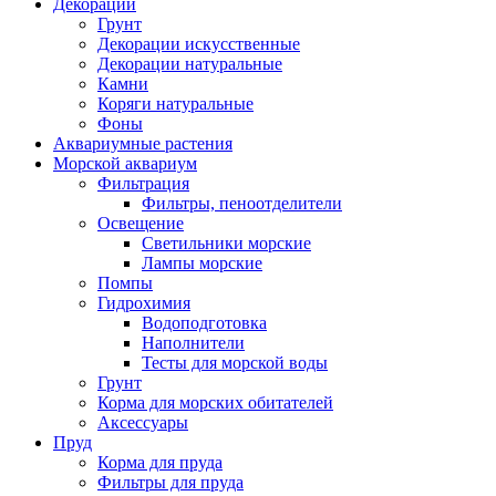
Декорации
Грунт
Декорации искусственные
Декорации натуральные
Камни
Коряги натуральные
Фоны
Аквариумные растения
Морской аквариум
Фильтрация
Фильтры, пеноотделители
Освещение
Светильники морские
Лампы морские
Помпы
Гидрохимия
Водоподготовка
Наполнители
Тесты для морской воды
Грунт
Корма для морских обитателей
Аксессуары
Пруд
Корма для пруда
Фильтры для пруда