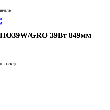
личить
 FHO39W/GRO 39Вт 849мм
ти спектра