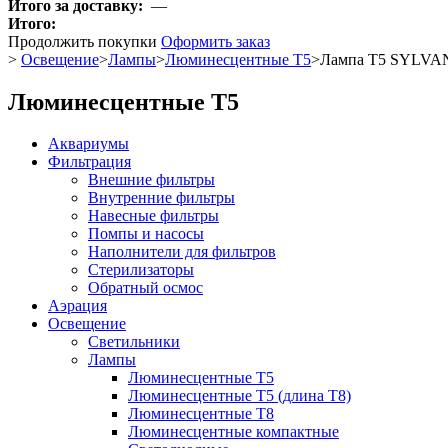
Итого за доставку:
—
Итого:
Продолжить покупки
Оформить заказ
>
Освещение
>
Лампы
>
Люминесцентные T5
>
Лампа T5 SYLVAN
Люминесцентные T5
Аквариумы
Фильтрация
Внешние фильтры
Внутренние фильтры
Навесные фильтры
Помпы и насосы
Наполнители для фильтров
Стерилизаторы
Обратный осмос
Аэрация
Освещение
Светильники
Лампы
Люминесцентные T5
Люминесцентные T5 (длина T8)
Люминесцентные T8
Люминесцентные компактные