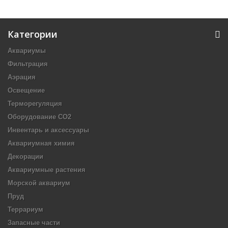
Категории
Аквариумы
Фильтрация
Аэрация
Освещение
Терморегуляция
Оборудование CO2
Инвентарь и аксессуары
Аквариумная химия
Декорации
Аквариумные растения
Морской аквариум
Пруд
Террариум
Запасные части