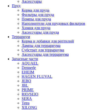
Аксессуары
Пруд
Корма для пруда
Фильтры для пруда
Помпы для пруда
Наполнители для прудовых фильтров
Химия для пруда
Аксессуары для пруда
Террариум
Корма и добавки для рептилий
Лампы для террариума
Субстрат для террариума
Аксессуары для террариума
Запасные части
AQUAEL
Dennerle
EHEIM
HAGEN FLUVAL
JEBO
JBL
PRIME
RIO/SEIO
SERA
Tetra
XILONG