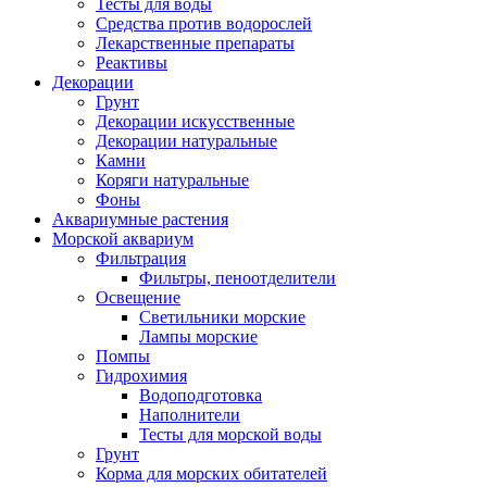
Тесты для воды
Средства против водорослей
Лекарственные препараты
Реактивы
Декорации
Грунт
Декорации искусственные
Декорации натуральные
Камни
Коряги натуральные
Фоны
Аквариумные растения
Морской аквариум
Фильтрация
Фильтры, пеноотделители
Освещение
Светильники морские
Лампы морские
Помпы
Гидрохимия
Водоподготовка
Наполнители
Тесты для морской воды
Грунт
Корма для морских обитателей