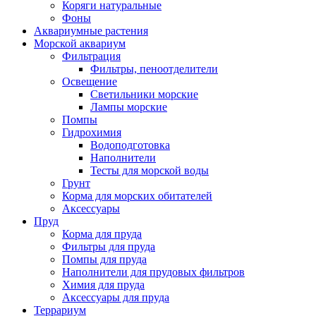
Коряги натуральные
Фоны
Аквариумные растения
Морской аквариум
Фильтрация
Фильтры, пеноотделители
Освещение
Светильники морские
Лампы морские
Помпы
Гидрохимия
Водоподготовка
Наполнители
Тесты для морской воды
Грунт
Корма для морских обитателей
Аксессуары
Пруд
Корма для пруда
Фильтры для пруда
Помпы для пруда
Наполнители для прудовых фильтров
Химия для пруда
Аксессуары для пруда
Террариум