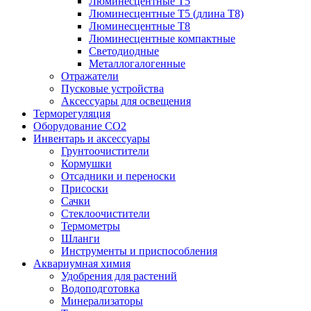
Люминесцентные T5
Люминесцентные T5 (длина T8)
Люминесцентные T8
Люминесцентные компактные
Светодиодные
Металлогалогенные
Отражатели
Пусковые устройства
Аксессуары для освещения
Терморегуляция
Оборудование CO2
Инвентарь и аксессуары
Грунтоочистители
Кормушки
Отсадники и переноски
Присоски
Сачки
Стеклоочистители
Термометры
Шланги
Инструменты и приспособления
Аквариумная химия
Удобрения для растений
Водоподготовка
Минерализаторы