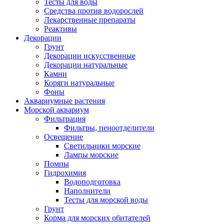
Тесты для воды
Средства против водорослей
Лекарственные препараты
Реактивы
Декорации
Грунт
Декорации искусственные
Декорации натуральные
Камни
Коряги натуральные
Фоны
Аквариумные растения
Морской аквариум
Фильтрация
Фильтры, пеноотделители
Освещение
Светильники морские
Лампы морские
Помпы
Гидрохимия
Водоподготовка
Наполнители
Тесты для морской воды
Грунт
Корма для морских обитателей