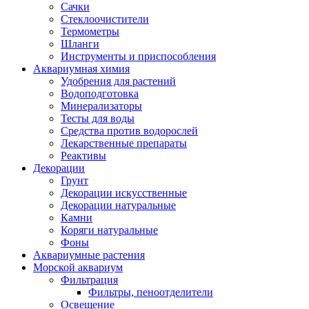
Сачки
Стеклоочистители
Термометры
Шланги
Инструменты и приспособления
Аквариумная химия
Удобрения для растений
Водоподготовка
Минерализаторы
Тесты для воды
Средства против водорослей
Лекарственные препараты
Реактивы
Декорации
Грунт
Декорации искусственные
Декорации натуральные
Камни
Коряги натуральные
Фоны
Аквариумные растения
Морской аквариум
Фильтрация
Фильтры, пеноотделители
Освещение