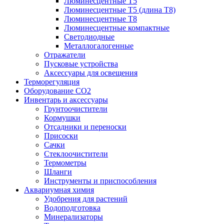
Люминесцентные T5
Люминесцентные T5 (длина T8)
Люминесцентные T8
Люминесцентные компактные
Светодиодные
Металлогалогенные
Отражатели
Пусковые устройства
Аксессуары для освещения
Терморегуляция
Оборудование CO2
Инвентарь и аксессуары
Грунтоочистители
Кормушки
Отсадники и переноски
Присоски
Сачки
Стеклоочистители
Термометры
Шланги
Инструменты и приспособления
Аквариумная химия
Удобрения для растений
Водоподготовка
Минерализаторы