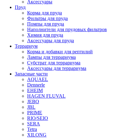
Аксессуары
Пруд
Корма для пруда
Фильтры для пруда
Помпы для пруда
Наполнители для прудовых фильтров
Химия для пруда
Аксессуары для пруда
Террариум
Корма и добавки для рептилий
Лампы для террариума
Субстрат для террариума
Аксессуары для террариума
Запасные части
AQUAEL
Dennerle
EHEIM
HAGEN FLUVAL
JEBO
JBL
PRIME
RIO/SEIO
SERA
Tetra
XILONG