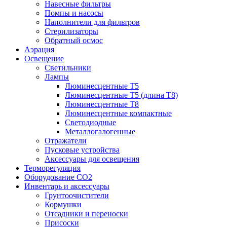
Навесные фильтры
Помпы и насосы
Наполнители для фильтров
Стерилизаторы
Обратный осмос
Аэрация
Освещение
Светильники
Лампы
Люминесцентные T5
Люминесцентные T5 (длина T8)
Люминесцентные T8
Люминесцентные компактные
Светодиодные
Металлогалогенные
Отражатели
Пусковые устройства
Аксессуары для освещения
Терморегуляция
Оборудование CO2
Инвентарь и аксессуары
Грунтоочистители
Кормушки
Отсадники и переноски
Присоски