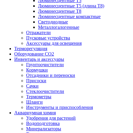
Люминесцентные T5
Люминесцентные T5 (длина T8)
Люминесцентные T8
Люминесцентные компактные
Светодиодные
Металлогалогенные
Отражатели
Пусковые устройства
Аксессуары для освещения
Терморегуляция
Оборудование CO2
Инвентарь и аксессуары
Грунтоочистители
Кормушки
Отсадники и переноски
Присоски
Сачки
Стеклоочистители
Термометры
Шланги
Инструменты и приспособления
Аквариумная химия
Удобрения для растений
Водоподготовка
Минерализаторы