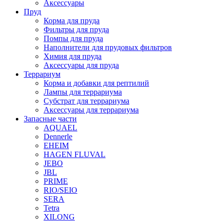
Аксессуары
Пруд
Корма для пруда
Фильтры для пруда
Помпы для пруда
Наполнители для прудовых фильтров
Химия для пруда
Аксессуары для пруда
Террариум
Корма и добавки для рептилий
Лампы для террариума
Субстрат для террариума
Аксессуары для террариума
Запасные части
AQUAEL
Dennerle
EHEIM
HAGEN FLUVAL
JEBO
JBL
PRIME
RIO/SEIO
SERA
Tetra
XILONG