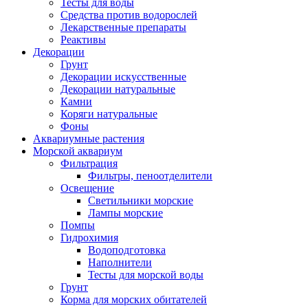
Тесты для воды
Средства против водорослей
Лекарственные препараты
Реактивы
Декорации
Грунт
Декорации искусственные
Декорации натуральные
Камни
Коряги натуральные
Фоны
Аквариумные растения
Морской аквариум
Фильтрация
Фильтры, пеноотделители
Освещение
Светильники морские
Лампы морские
Помпы
Гидрохимия
Водоподготовка
Наполнители
Тесты для морской воды
Грунт
Корма для морских обитателей