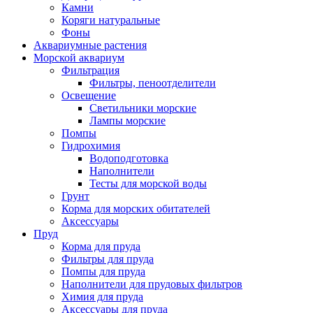
Камни
Коряги натуральные
Фоны
Аквариумные растения
Морской аквариум
Фильтрация
Фильтры, пеноотделители
Освещение
Светильники морские
Лампы морские
Помпы
Гидрохимия
Водоподготовка
Наполнители
Тесты для морской воды
Грунт
Корма для морских обитателей
Аксессуары
Пруд
Корма для пруда
Фильтры для пруда
Помпы для пруда
Наполнители для прудовых фильтров
Химия для пруда
Аксессуары для пруда