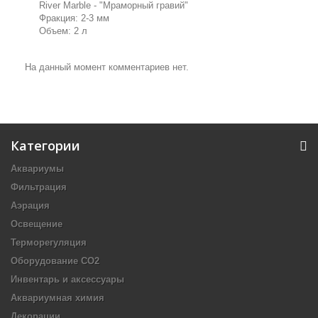
River Marble - "Мраморный гравий"
Фракция: 2-3 мм
Объем: 2 л
На данный момент комментариев нет.
Категории
Аквариумы
Фильтрация
Аэрация
Освещение
Терморегуляция
Оборудование CO2
Инвентарь и аксессуары
Аквариумная химия
Декорации