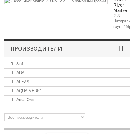
River
Marble
2-3...
Натуральн
грунт "Мра
ПРОИЗВОДИТЕЛИ
8in1
ADA
ALEAS
AQUA MEDIC
Aqua One