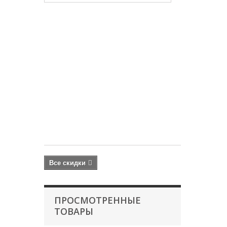
Микро-
комплекс
KH
выше
4
–
1
л
AQUABALANC
PROFESSIONA
1 000 руб
1
260
руб
Все скидки
ПРОСМОТРЕННЫЕ
ТОВАРЫ