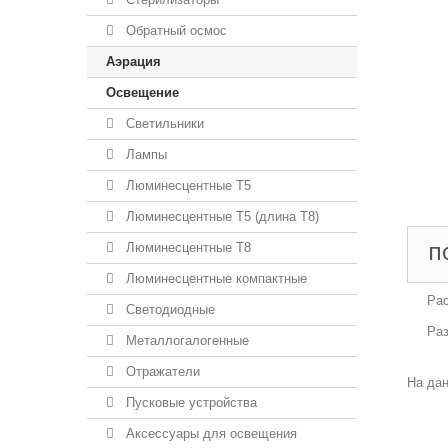
Обратный осмос
Аэрация
Освещение
Светильники
Лампы
Люминесцентные T5
Люминесцентные T5 (длина T8)
Люминесцентные T8
П
Люминесцентные компактные
Рас
Светодиодные
Раз
Металлогалогенные
Отражатели
На дан
Пусковые устройства
Аксессуары для освещения