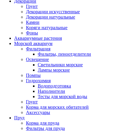
Декорации
Грунт
Декорации искусственные
Декорации натуральные
Камни
Коряги натуральные
Фоны
Аквариумные растения
Морской аквариум
Фильтрация
Фильтры, пеноотделители
Освещение
Светильники морские
Лампы морские
Помпы
Гидрохимия
Водоподготовка
Наполнители
Тесты для морской воды
Грунт
Корма для морских обитателей
Аксессуары
Пруд
Корма для пруда
Фильтры для пруда