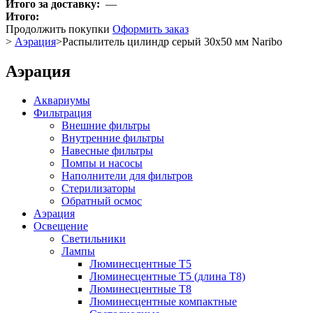
Итого за доставку:
—
Итого:
Продолжить покупки
Оформить заказ
>
Аэрация
>
Распылитель цилиндр серый 30x50 мм Naribo
Аэрация
Аквариумы
Фильтрация
Внешние фильтры
Внутренние фильтры
Навесные фильтры
Помпы и насосы
Наполнители для фильтров
Стерилизаторы
Обратный осмос
Аэрация
Освещение
Светильники
Лампы
Люминесцентные T5
Люминесцентные T5 (длина T8)
Люминесцентные T8
Люминесцентные компактные