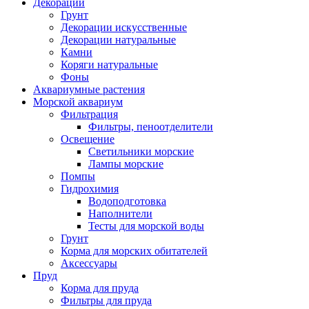
Декорации
Грунт
Декорации искусственные
Декорации натуральные
Камни
Коряги натуральные
Фоны
Аквариумные растения
Морской аквариум
Фильтрация
Фильтры, пеноотделители
Освещение
Светильники морские
Лампы морские
Помпы
Гидрохимия
Водоподготовка
Наполнители
Тесты для морской воды
Грунт
Корма для морских обитателей
Аксессуары
Пруд
Корма для пруда
Фильтры для пруда