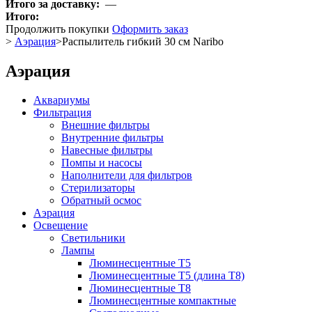
Итого за доставку:
—
Итого:
Продолжить покупки
Оформить заказ
>
Аэрация
>
Распылитель гибкий 30 см Naribo
Аэрация
Аквариумы
Фильтрация
Внешние фильтры
Внутренние фильтры
Навесные фильтры
Помпы и насосы
Наполнители для фильтров
Стерилизаторы
Обратный осмос
Аэрация
Освещение
Светильники
Лампы
Люминесцентные T5
Люминесцентные T5 (длина T8)
Люминесцентные T8
Люминесцентные компактные