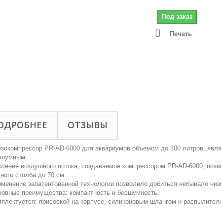
Под заказ
Печать
ОДРОБНЕЕ
ОТЗЫВЫ
зокомпрессор PR-AD-6000 для аквариумов объемом до 300 литров, явл
сшумным.
ление воздушного потока, создаваемое компрессором PR-AD-6000, позв
ного столба до 70 см.
менение запатентованной технологии позволило добиться небывало низк
овные преимущества: компактность и бесшумность.
плектуется: присоской на корпусе, силиконовым шлангом и распылител