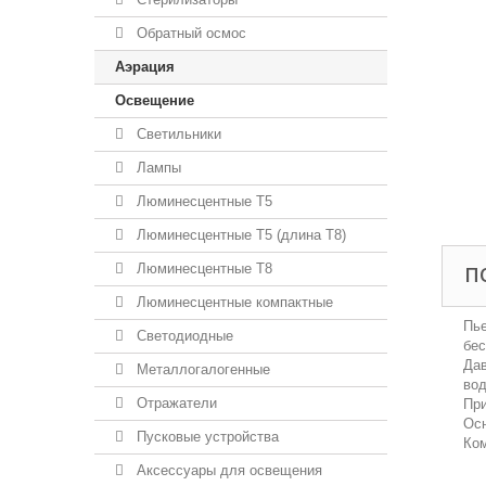
Обратный осмос
Аэрация
Освещение
Светильники
Лампы
Люминесцентные T5
Люминесцентные T5 (длина T8)
Люминесцентные T8
П
Люминесцентные компактные
Пье
Светодиодные
бе
Дав
Металлогалогенные
вод
Отражатели
При
Осн
Пусковые устройства
Ком
Аксессуары для освещения