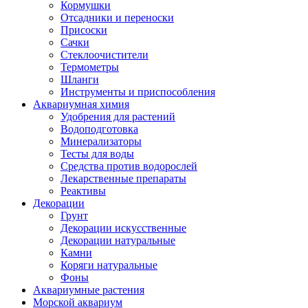
Кормушки
Отсадники и переноски
Присоски
Сачки
Стеклоочистители
Термометры
Шланги
Инструменты и приспособления
Аквариумная химия
Удобрения для растений
Водоподготовка
Минерализаторы
Тесты для воды
Средства против водорослей
Лекарственные препараты
Реактивы
Декорации
Грунт
Декорации искусственные
Декорации натуральные
Камни
Коряги натуральные
Фоны
Аквариумные растения
Морской аквариум