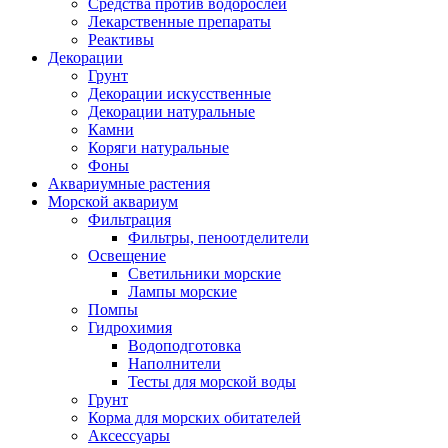
Средства против водорослей
Лекарственные препараты
Реактивы
Декорации
Грунт
Декорации искусственные
Декорации натуральные
Камни
Коряги натуральные
Фоны
Аквариумные растения
Морской аквариум
Фильтрация
Фильтры, пеноотделители
Освещение
Светильники морские
Лампы морские
Помпы
Гидрохимия
Водоподготовка
Наполнители
Тесты для морской воды
Грунт
Корма для морских обитателей
Аксессуары