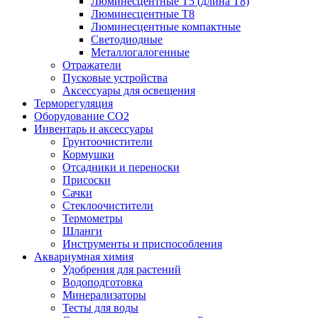
Люминесцентные T5 (длина T8)
Люминесцентные T8
Люминесцентные компактные
Светодиодные
Металлогалогенные
Отражатели
Пусковые устройства
Аксессуары для освещения
Терморегуляция
Оборудование CO2
Инвентарь и аксессуары
Грунтоочистители
Кормушки
Отсадники и переноски
Присоски
Сачки
Стеклоочистители
Термометры
Шланги
Инструменты и приспособления
Аквариумная химия
Удобрения для растений
Водоподготовка
Минерализаторы
Тесты для воды