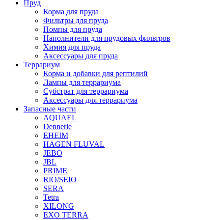
Пруд
Корма для пруда
Фильтры для пруда
Помпы для пруда
Наполнители для прудовых фильтров
Химия для пруда
Аксессуары для пруда
Террариум
Корма и добавки для рептилий
Лампы для террариума
Субстрат для террариума
Аксессуары для террариума
Запасные части
AQUAEL
Dennerle
EHEIM
HAGEN FLUVAL
JEBO
JBL
PRIME
RIO/SEIO
SERA
Tetra
XILONG
EXO TERRA