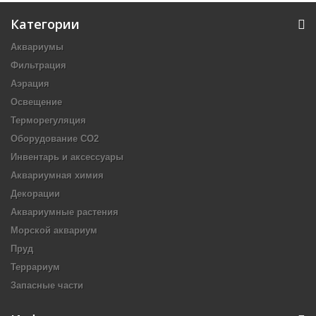
Категории
Аквариумы
Фильтрация
Аэрация
Освещение
Терморегуляция
Оборудование CO2
Инвентарь и аксессуары
Аквариумная химия
Декорации
Аквариумные растения
Морской аквариум
Пруд
Террариум
Запасные части