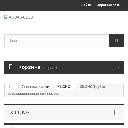
Войти
Обратная связь
Корзина:
(пусто)
Запасные части
XILONG
XILONG Трубка
перфорированная для помпы
XILONG