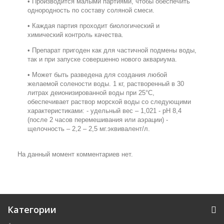
• Производится малыми партиями, чтобы обеспечить
однородность по составу соляной смеси.
• Каждая партия проходит биологический и
химический контроль качества.
• Препарат пригоден как для частичной подмены воды,
так и при запуске совершенно нового аквариума.
• Может быть разведена для создания любой
желаемой солености воды. 1 кг, растворенный в 30
литрах деионизированной воды при 25°С,
обеспечивает раствор морской воды со следующими
характеристиками: - удельный вес – 1,021 - рН 8,4
(после 2 часов перемешивания или аэрации) -
щелочность – 2,2 – 2,5 мг.эквивалент/л.
На данный момент комментариев нет.
Категории