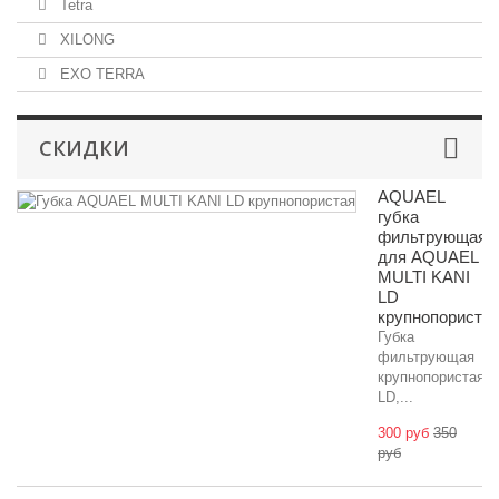
Tetra
XILONG
EXO TERRA
СКИДКИ
AQUAEL
губка
фильтрующая
для AQUAEL
MULTI KANI
LD
крупнопориста
Губка
фильтрующая
крупнопористая
LD,...
300 руб
350
руб