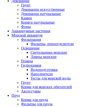
Декорации
Грунт
Декорации искусственные
Декорации натуральные
Камни
Коряги натуральные
Фоны
Аквариумные растения
Морской аквариум
Фильтрация
Фильтры, пеноотделители
Освещение
Светильники морские
Лампы морские
Помпы
Гидрохимия
Водоподготовка
Наполнители
Тесты для морской воды
Грунт
Корма для морских обитателей
Аксессуары
Пруд
Корма для пруда
Фильтры для пруда