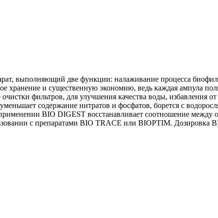
ат, выполняющий две функции: налаживание процесса биофильт
ное хранение и существенную экономию, ведь каждая ампула по
 очистки фильтров, для улучшения качества воды, избавления от
уменьшает содержание нитратов и фосфатов, борется с водоросл
 применении BIO DIGEST восстанавливает соотношение между о
зовании с препаратами BIO TRACE или BIOPTIM. Дозировка BIO