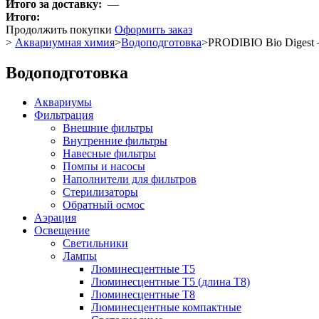
Итого за доставку:
—
Итого:
Продолжить покупки
Оформить заказ
>
Аквариумная химия
>
Водоподготовка
>
PRODIBIO Bio Digest 
Водоподготовка
Аквариумы
Фильтрация
Внешние фильтры
Внутренние фильтры
Навесные фильтры
Помпы и насосы
Наполнители для фильтров
Стерилизаторы
Обратный осмос
Аэрация
Освещение
Светильники
Лампы
Люминесцентные T5
Люминесцентные T5 (длина T8)
Люминесцентные T8
Люминесцентные компактные