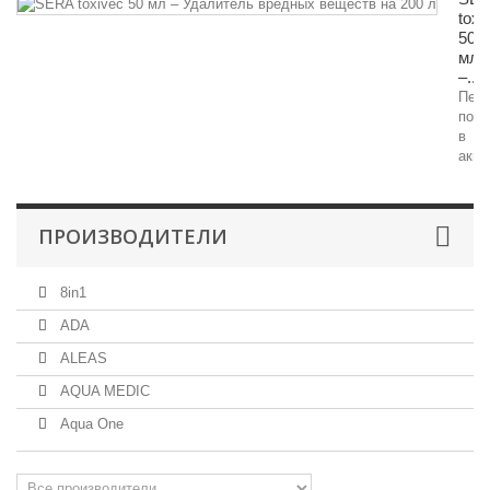
toxi
50
мл
–...
Пер
пом
в
аква
ПРОИЗВОДИТЕЛИ
8in1
ADA
ALEAS
AQUA MEDIC
Aqua One