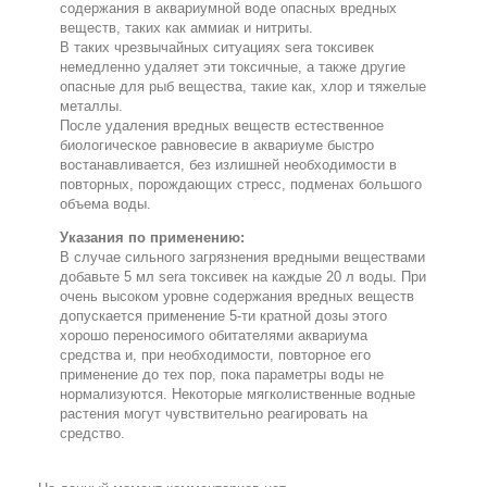
содержания в аквариумной воде опасных вредных
веществ, таких как аммиак и нитриты.
В таких чрезвычайных ситуациях sera токсивек
немедленно удаляет эти токсичные, а также другие
опасные для рыб вещества, такие как, хлор и тяжелые
металлы.
После удаления вредных веществ естественное
биологическое равновесие в аквариуме быстро
востанавливается, без излишней необходимости в
повторных, порождающих стресс, подменах большого
объема воды.
Указания по применению:
В случае сильного загрязнения вредными веществами
добавьте 5 мл sera токсивек на каждые 20 л воды. При
очень высоком уровне содержания вредных веществ
допускается применение 5-ти кратной дозы этого
хорошо переносимого обитателями аквариума
средства и, при необходимости, повторное его
применение до тех пор, пока параметры воды не
нормализуются. Некоторые мягколиственные водные
растения могут чувствительно реагировать на
средство.