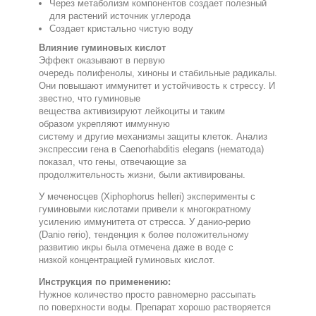
Через
метаболизм
компонентов
создает
полезный
для растений
источник углерода
Создает
кристально чистую воду
Влияние
гуминовых кислот
Эффект оказывают в первую
очередь
полифенолы
,
хиноны
и
стабильные
радикалы
.
О
ни
повышают
иммунитет
и
устойчивость
к
стрессу
.
И
звестно
,
что
гуминовые
вещества
активизируют лейкоциты и таким
образом
укрепляют иммунную
систему
и
другие
механизмы защиты клеток
. Анализ
экспрессии гена в Caenorhabditis elegans (нематода)
показал, что гены, отвечающие за
продолжительность жизни, были активированы.
У меченосцев (Xiphophorus helleri) эксперименты с
гуминовыми кислотами привели к многократному
усилению иммунитета от стресса. У данио-рерио
(Danio rerio), тенденция к более положительному
развитию икры была отмечена даже в воде с
низкой концентрацией гуминовых кислот.
Инструкция по применению:
Нужное количество
просто равномерно рассыпать
по
поверхности воды
. Препарат хорошо растворяется