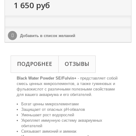
1 650 руб
Добавить в список желаний
ПОДРОБНЕЕ
ОТЗЫВЫ
Black Water Powder SE/Fulvin+
-
представляет собой
смесь
ценных
микроэлементов
, а также гуминовых и
фульвокислот с различными полезными свойствами
для вашего аквариума и его обитателей.
Богат
ценны ми
кроэлементами
Защищает от
опасных
pH
-обвалов
Уменьшает р
ост водорослей
Укрепляет иммунную систему
аквариумных
обитателей
Связывает
аммоний
и
аммиак