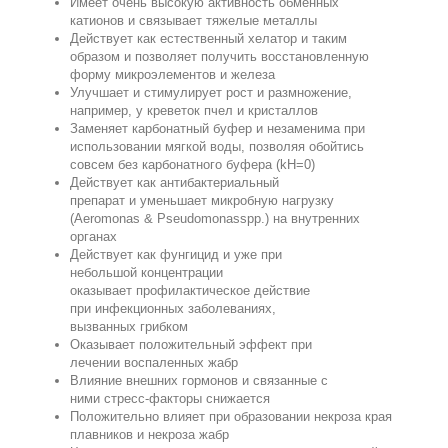
Имеет очень высокую активность
обменных
катионов
и
связывает
тяжелые металлы
Действует как
естественный хелатор
и
таким
образом и позволяет получить восстановленную
форму микроэлементов и железа
Улучшает
и стимулирует рост
и размножение
,
например, у креветок пчел и кристаллов
Заменяет карбонатный
буфер
и
незаменима
при
использовании
мягкой воды
, позволяя обойтись
совсем без карбонатного буфера (kH=0)
Действует как антибактериальный
препарат
и
уменьшает
микробную нагрузку
(
Aeromonas
&
Pseudomonas
spp.
)
на внутренних
органах
Действует как ф
унгицид
и
уже
при
небольшой
концентрации
оказывает
профилактическое действие
при
инфекционных заболеваниях,
вызванных
грибком
Оказывает положительный эффект при
лечении
воспаленных
жабр
Влияние внешних гормонов и
связанные с
ними
стресс-факторы
снижается
Положительно влияет
при образовании некроза
края
плавников
и
некроза жабр