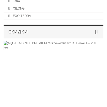
Tetra
XILONG
EXO TERRA
СКИДКИ
A
P
М
к
K
н
4
–
2
м
A
P
40
43
ру