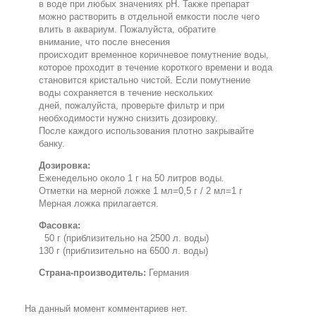
в воде при любых значениях
pH
. Также препарат
можно растворить в отдельной емкости после чего
влить в аквариум.
Пожалуйста, обратите
внимание
,
что после внесения
происходит
временное
коричневое
помутнение
воды
,
которое проходит в
течение короткого времени и вода
становится
кристально чистой
.
Если
помутнение
воды
сохраняется в течение нескольких
дней
,
пожалуйста, проверьте
фильтр
и
при
необходимости нужно
снизить дозировку
.
После каждого использования плотно закрывайте
банку.
Дозировка:
Еженедельно
около
1 г
на
50
литров
воды
.
Отметки на мерной ложке
1 мл
=
0,5 г
/
2 мл
=
1 г
Мерная ложка
прилагается.
Фасовка:
50 г (
приблизительно на 2500 л. воды
)
130 г (
приблизительно на 6500 л. воды
)
Страна-производитель:
Германия
На данный момент комментариев нет.