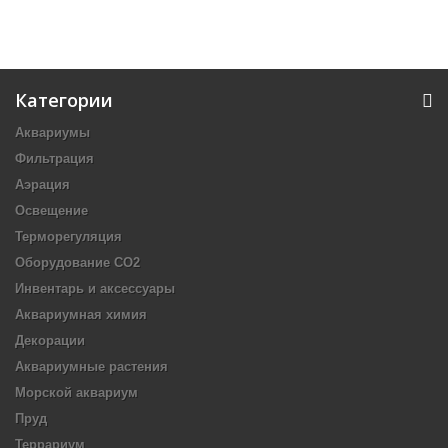
Категории
Аквариумы
Фильтрация
Аэрация
Освещение
Терморегуляция
Оборудование CO2
Инвентарь и аксессуары
Аквариумная химия
Декорации
Аквариумные растения
Морской аквариум
Пруд
Террариум