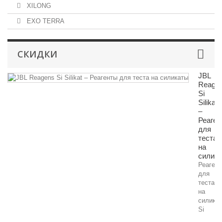
XILONG
EXO TERRA
СКИДКИ
JBL
Reage
Si
Silikat
–
Реаген
для
теста
на
силик
Реаген
для
теста
на
силика
Si