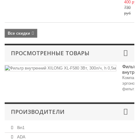
400 руб
730
руб
Все скидки
ПРОСМОТРЕННЫЕ ТОВАРЫ
Фильтр
внутрен
Компакт
эргоном
фильтр,.
ПРОИЗВОДИТЕЛИ
8in1
ADA