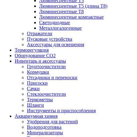
Люминесцентные T5
Люминесцентные T5 (длина T8)
Люминесцентные T8
Люминесцентные компактные
Светодиодные
Металлогалогенные
Отражатели
Пусковые устройства
Аксессуары для освещения
Терморегуляция
Оборудование CO2
Инвентарь и аксессуары
Грунтоочистители
Кормушки
Отсадники и переноски
Присоски
Сачки
Стеклоочистители
Термометры
Шланги
Инструменты и приспособления
Аквариумная химия
Удобрения для растений
Водоподготовка
Минерализаторы