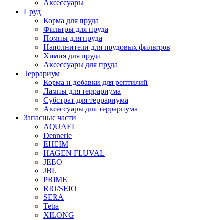
Аксессуары
Пруд
Корма для пруда
Фильтры для пруда
Помпы для пруда
Наполнители для прудовых фильтров
Химия для пруда
Аксессуары для пруда
Террариум
Корма и добавки для рептилий
Лампы для террариума
Субстрат для террариума
Аксессуары для террариума
Запасные части
AQUAEL
Dennerle
EHEIM
HAGEN FLUVAL
JEBO
JBL
PRIME
RIO/SEIO
SERA
Tetra
XILONG