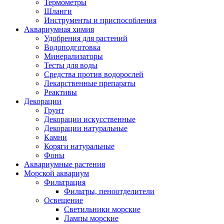
Термометры
Шланги
Инструменты и приспособления
Аквариумная химия
Удобрения для растений
Водоподготовка
Минерализаторы
Тесты для воды
Средства против водорослей
Лекарственные препараты
Реактивы
Декорации
Грунт
Декорации искусственные
Декорации натуральные
Камни
Коряги натуральные
Фоны
Аквариумные растения
Морской аквариум
Фильтрация
Фильтры, пеноотделители
Освещение
Светильники морские
Лампы морские