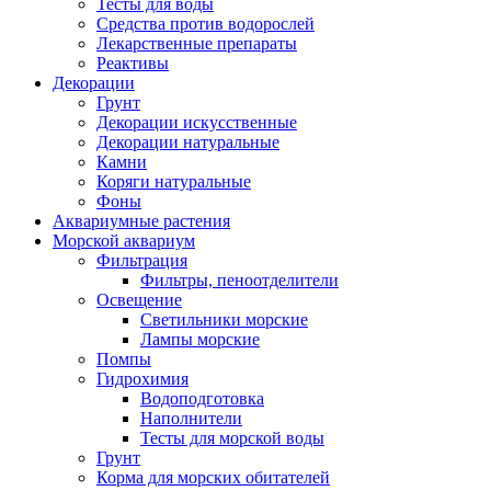
Тесты для воды
Средства против водорослей
Лекарственные препараты
Реактивы
Декорации
Грунт
Декорации искусственные
Декорации натуральные
Камни
Коряги натуральные
Фоны
Аквариумные растения
Морской аквариум
Фильтрация
Фильтры, пеноотделители
Освещение
Светильники морские
Лампы морские
Помпы
Гидрохимия
Водоподготовка
Наполнители
Тесты для морской воды
Грунт
Корма для морских обитателей