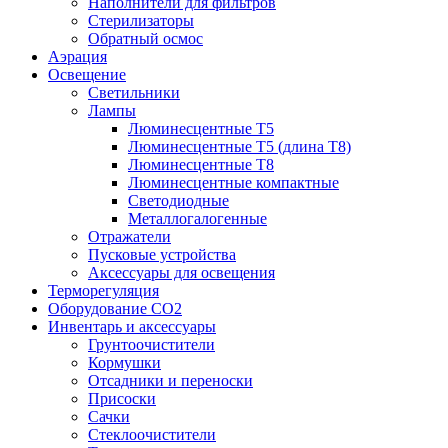
Наполнители для фильтров
Стерилизаторы
Обратный осмос
Аэрация
Освещение
Светильники
Лампы
Люминесцентные T5
Люминесцентные T5 (длина T8)
Люминесцентные T8
Люминесцентные компактные
Светодиодные
Металлогалогенные
Отражатели
Пусковые устройства
Аксессуары для освещения
Терморегуляция
Оборудование CO2
Инвентарь и аксессуары
Грунтоочистители
Кормушки
Отсадники и переноски
Присоски
Сачки
Стеклоочистители