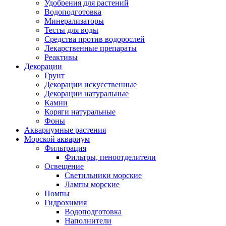
Удобрения для растений
Водоподготовка
Минерализаторы
Тесты для воды
Средства против водорослей
Лекарственные препараты
Реактивы
Декорации
Грунт
Декорации искусственные
Декорации натуральные
Камни
Коряги натуральные
Фоны
Аквариумные растения
Морской аквариум
Фильтрация
Фильтры, пеноотделители
Освещение
Светильники морские
Лампы морские
Помпы
Гидрохимия
Водоподготовка
Наполнители