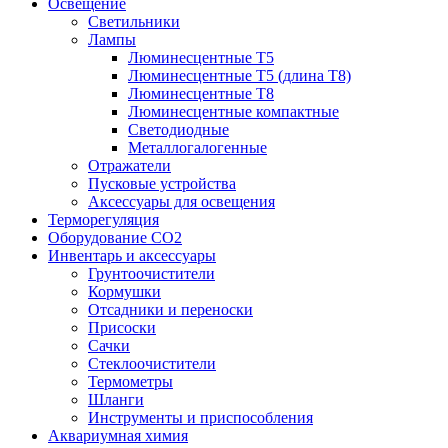
Освещение
Светильники
Лампы
Люминесцентные T5
Люминесцентные T5 (длина T8)
Люминесцентные T8
Люминесцентные компактные
Светодиодные
Металлогалогенные
Отражатели
Пусковые устройства
Аксессуары для освещения
Терморегуляция
Оборудование CO2
Инвентарь и аксессуары
Грунтоочистители
Кормушки
Отсадники и переноски
Присоски
Сачки
Стеклоочистители
Термометры
Шланги
Инструменты и приспособления
Аквариумная химия