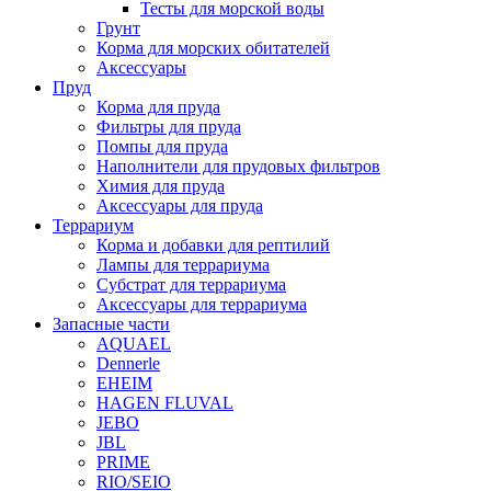
Тесты для морской воды
Грунт
Корма для морских обитателей
Аксессуары
Пруд
Корма для пруда
Фильтры для пруда
Помпы для пруда
Наполнители для прудовых фильтров
Химия для пруда
Аксессуары для пруда
Террариум
Корма и добавки для рептилий
Лампы для террариума
Субстрат для террариума
Аксессуары для террариума
Запасные части
AQUAEL
Dennerle
EHEIM
HAGEN FLUVAL
JEBO
JBL
PRIME
RIO/SEIO