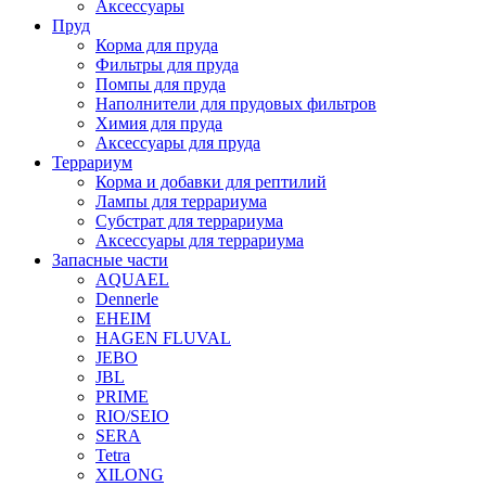
Аксессуары
Пруд
Корма для пруда
Фильтры для пруда
Помпы для пруда
Наполнители для прудовых фильтров
Химия для пруда
Аксессуары для пруда
Террариум
Корма и добавки для рептилий
Лампы для террариума
Субстрат для террариума
Аксессуары для террариума
Запасные части
AQUAEL
Dennerle
EHEIM
HAGEN FLUVAL
JEBO
JBL
PRIME
RIO/SEIO
SERA
Tetra
XILONG