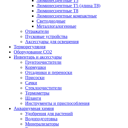
Люминесцентные T5
Люминесцентные T5 (длина T8)
Люминесцентные T8
Люминесцентные компактные
Светодиодные
Металлогалогенные
Отражатели
Пусковые устройства
Аксессуары для освещения
Терморегуляция
Оборудование CO2
Инвентарь и аксессуары
Грунтоочистители
Кормушки
Отсадники и переноски
Присоски
Сачки
Стеклоочистители
Термометры
Шланги
Инструменты и приспособления
Аквариумная химия
Удобрения для растений
Водоподготовка
Минерализаторы