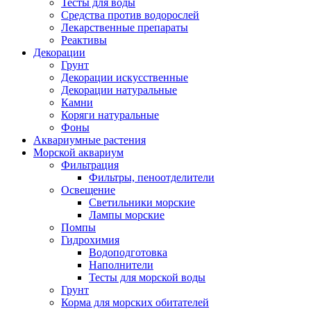
Тесты для воды
Средства против водорослей
Лекарственные препараты
Реактивы
Декорации
Грунт
Декорации искусственные
Декорации натуральные
Камни
Коряги натуральные
Фоны
Аквариумные растения
Морской аквариум
Фильтрация
Фильтры, пеноотделители
Освещение
Светильники морские
Лампы морские
Помпы
Гидрохимия
Водоподготовка
Наполнители
Тесты для морской воды
Грунт
Корма для морских обитателей