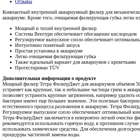
Отзывы
Компактный внутренний аквариумный фильтр для механической
аквариуме. Кроме того, очищаемая фильтрующая губка легко из
Мощный и тихий внутренний фильтр
Система Вентури обеспечивает обогащение кислородом
Регулируемое выпускное сопло обеспечивает оптимальн
Интуитивно понятный запуск
Простая установка в аквариуме
Легко очищаемая фильтрующая губка
Также идеальный вариант для аквариумов с креветками
Протестирован TÜV
Дополнительная информация о продукте
Мощный фильтр Тетра ФильтрДжет для аквариумов объемом 50–
устраняет как крупные, так и небольшие частицы грязи в аква
позволяет устранить крупные загрязнения, например удалить о
бактерии имеют еще большее значение. Эти полезные бактерии
естественного процесса разложения в аквариуме. Тетра ФильтрД
Регулируемое выпускное сопло обеспечивает оптимальный кон
Тетра ФильтрДжет заключается в невероятно легкой очистке ф
рекомендуется использовать горячую воду, в противном случае
использовать химические средства. Для обеспечения долгоср
процедуры частичной замены воды.