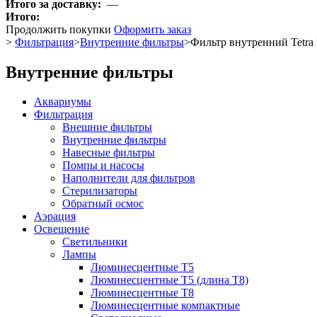
Итого за доставку:
—
Итого:
Продолжить покупки
Оформить заказ
>
Фильтрация
>
Внутренние фильтры
>
Фильтр внутренний Tetra Fi
Внутренние фильтры
Аквариумы
Фильтрация
Внешние фильтры
Внутренние фильтры
Навесные фильтры
Помпы и насосы
Наполнители для фильтров
Стерилизаторы
Обратный осмос
Аэрация
Освещение
Светильники
Лампы
Люминесцентные T5
Люминесцентные T5 (длина T8)
Люминесцентные T8
Люминесцентные компактные