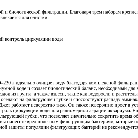
 и биологической фильтрации. Благодаря трем наборам креплени
влекается для очистки.
ый контроль циркуляции воды
230 л идеально очищает воду благодаря комплексной фильтраци
риумной воде и создает биологический баланс, необходимый для
садок из грунта, а также взвеси, такие как водоросли и расти
 оседают на фильтрующей губке и способствуют распаду аммиака
жет работает невероятно тихо. Он также невероятно прост в уста
троль циркуляции воды для равномерной аэрации аквариума. Е
ильтрующей губки, что позволяет значительно сократить время 
 вы нанесете вред полезным фильтрующим бактериям, которые ос
очной защиты популяции фильтрующих бактерий не рекомендуетс