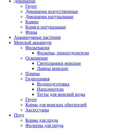
Декорации
Грунт
Декорации искусственные
Декорации натуральные
Камни
Коряги натуральные
Фоны
Аквариумные растения
Морской аквариум
Фильтрация
Фильтры, пеноотделители
Освещение
Светильники морские
Лампы морские
Помпы
Гидрохимия
Водоподготовка
Наполнители
Тесты для морской воды
Грунт
Корма для морских обитателей
Аксессуары
Пруд
Корма для пруда
Фильтры для пруда