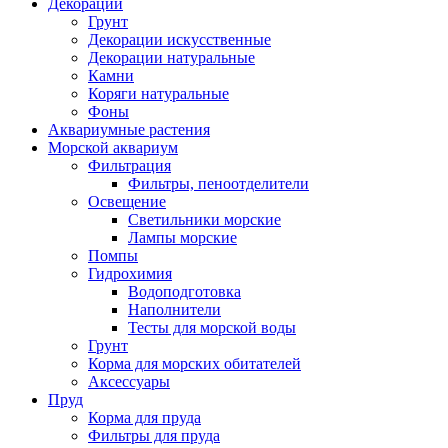
Декорации
Грунт
Декорации искусственные
Декорации натуральные
Камни
Коряги натуральные
Фоны
Аквариумные растения
Морской аквариум
Фильтрация
Фильтры, пеноотделители
Освещение
Светильники морские
Лампы морские
Помпы
Гидрохимия
Водоподготовка
Наполнители
Тесты для морской воды
Грунт
Корма для морских обитателей
Аксессуары
Пруд
Корма для пруда
Фильтры для пруда