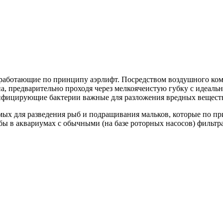
аботающие по принципу аэрлифт. Посредством воздушного компр
на, предварительно проходя через мелкоячеистую губку с идеал
ифицирующие бактерии важные для разложения вредных вещест
мых для разведения рыб и подращивания мальков, которые по пр
ы в аквариумах с обычными (на базе роторных насосов) фильтр