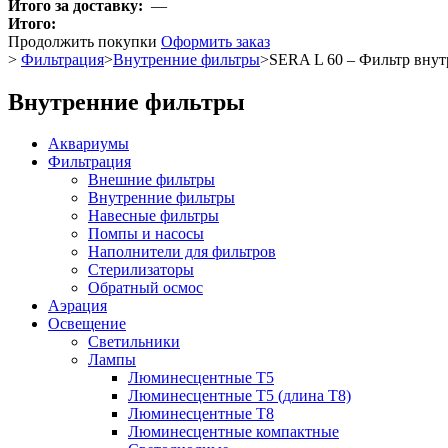
Итого за доставку:
—
Итого:
Продолжить покупки
Оформить заказ
>
Фильтрация
>
Внутренние фильтры
>
SERA L 60 – Фильтр вну
Внутренние фильтры
Аквариумы
Фильтрация
Внешние фильтры
Внутренние фильтры
Навесные фильтры
Помпы и насосы
Наполнители для фильтров
Стерилизаторы
Обратный осмос
Аэрация
Освещение
Светильники
Лампы
Люминесцентные T5
Люминесцентные T5 (длина T8)
Люминесцентные T8
Люминесцентные компактные