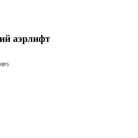
ний аэрлифт
ифт).