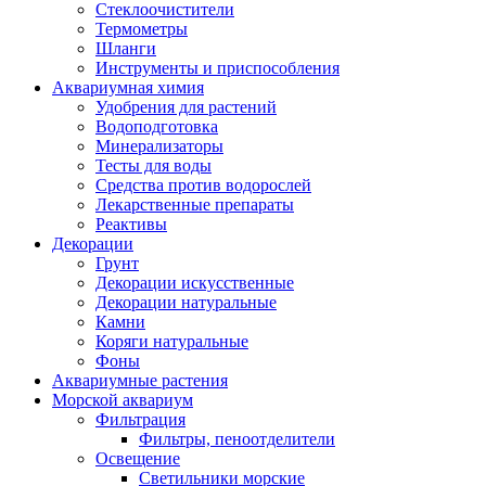
Стеклоочистители
Термометры
Шланги
Инструменты и приспособления
Аквариумная химия
Удобрения для растений
Водоподготовка
Минерализаторы
Тесты для воды
Средства против водорослей
Лекарственные препараты
Реактивы
Декорации
Грунт
Декорации искусственные
Декорации натуральные
Камни
Коряги натуральные
Фоны
Аквариумные растения
Морской аквариум
Фильтрация
Фильтры, пеноотделители
Освещение
Светильники морские