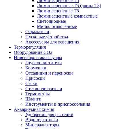
Люминесцентные T5
Люминесцентные T5 (длина T8)
Люминесцентные T8
Люминесцентные компактные
Светодиодные
Металлогалогенные
Отражатели
Пусковые устройства
Аксессуары для освещения
Терморегуляция
Оборудование CO2
Инвентарь и аксессуары
Грунтоочистители
Кормушки
Отсадники и переноски
Присоски
Сачки
Стеклоочистители
Термометры
Шланги
Инструменты и приспособления
Аквариумная химия
Удобрения для растений
Водоподготовка
Минерализаторы