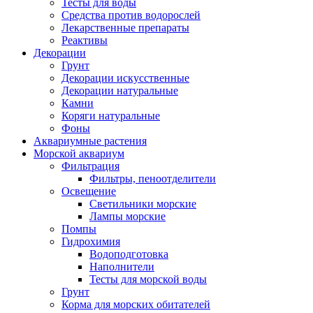
Тесты для воды
Средства против водорослей
Лекарственные препараты
Реактивы
Декорации
Грунт
Декорации искусственные
Декорации натуральные
Камни
Коряги натуральные
Фоны
Аквариумные растения
Морской аквариум
Фильтрация
Фильтры, пеноотделители
Освещение
Светильники морские
Лампы морские
Помпы
Гидрохимия
Водоподготовка
Наполнители
Тесты для морской воды
Грунт
Корма для морских обитателей