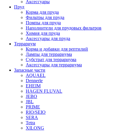
Аксессуары
Пруд
Корма для пруда
Фильтры для пруда
Помпы для пруда
Наполнители для прудовых фильтров
Химия для пруда
Аксессуары для пруда
Террариум
Корма и добавки для рептилий
Лампы для террариума
Субстрат для террариума
Аксессуары для террариума
Запасные части
AQUAEL
Dennerle
EHEIM
HAGEN FLUVAL
JEBO
JBL
PRIME
RIO/SEIO
SERA
Tetra
XILONG