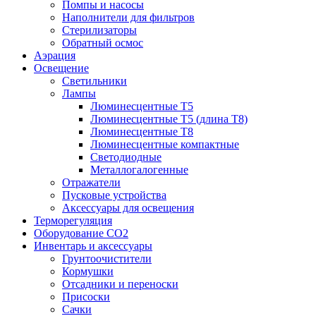
Помпы и насосы
Наполнители для фильтров
Стерилизаторы
Обратный осмос
Аэрация
Освещение
Светильники
Лампы
Люминесцентные T5
Люминесцентные T5 (длина T8)
Люминесцентные T8
Люминесцентные компактные
Светодиодные
Металлогалогенные
Отражатели
Пусковые устройства
Аксессуары для освещения
Терморегуляция
Оборудование CO2
Инвентарь и аксессуары
Грунтоочистители
Кормушки
Отсадники и переноски
Присоски
Сачки