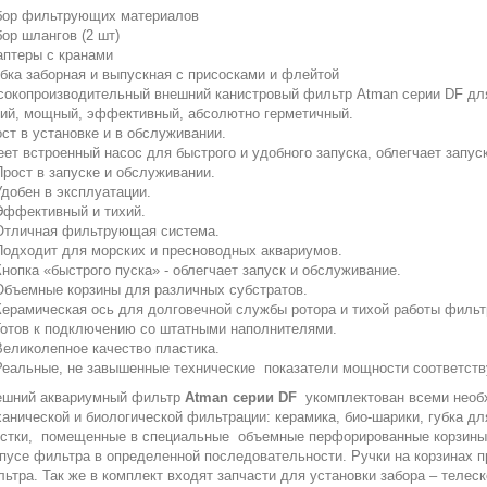
бор фильтрующих материалов
ор шлангов (2 шт)
птеры с кранами
бка заборная и выпускная с присосками и флейтой
окопроизводительный внешний канистровый фильтр Atman серии DF для
ий, мощный, эффективный, абсолютно герметичный.
ст в установке и в обслуживании.
ет встроенный насос для быстрого и удобного запуска, облегчает запуск
Прост в запуске и обслуживании.
Удобен в эксплуатации.
Эффективный и тихий.
Отличная фильтрующая система.
Подходит для морских и пресноводных аквариумов.
Кнопка «быстрого пуска» - облегчает запуск и обслуживание.
Объемные корзины для различных субстратов.
Керамическая ось для долговечной службы ротора и тихой работы фильт
Готов к подключению со штатными наполнителями.
Великолепное качество пластика.
Реальные, не завышенные технические показатели мощности соответст
ешний аквариумный фильтр
Atman серии DF
укомплектован всеми нео
анической и биологической фильтрации: керамика, био-шарики, губка дл
стки, помещенные в специальные объемные перфорированные корзины 
пусе фильтра в определенной последовательности. Ручки на корзинах п
ьтра. Так же в комплект входят запчасти для установки забора – телеск