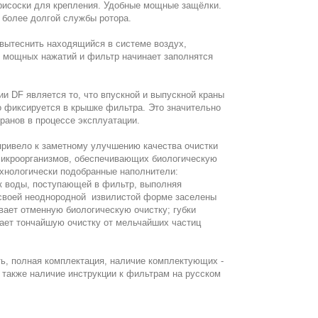
 присоски для крепления. Удобные мощные защёлки.
 более долгой службы ротора.
 вытеснить находящийся в системе воздух,
-3 мощных нажатий и фильтр начинает заполнятся
 DF является то, что впускной и выпускной краны
 фиксируется в крышке фильтра. Это значительно
ранов в процессе эксплуатации.
ривело к заметному улучшению качества очистки
икроорганизмов, обеспечивающих биологическую
хнологически подобранные наполнители:
к воды, поступающей в фильтр, выполняя
 своей неоднородной извилистой форме заселены
вает отменную биологическую очистку; губки
ает тончайшую очистку от мельчайших частиц
ть, полная комплектация, наличие комплектующих -
 также наличие инструкции к фильтрам на русском