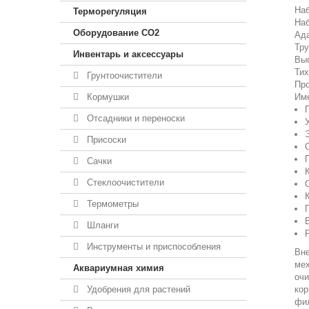
На
Терморегуляция
Наб
Оборудование CO2
Ада
Тру
Инвентарь и аксессуары
Выс
Тих
Грунтоочистители
Про
Кормушки
Име
Отсадники и переноски
Присоски
Сачки
Стеклоочистители
Термометры
Шланги
Инструменты и приспособления
Вн
мех
Аквариумная химия
очи
Удобрения для растений
кор
фил