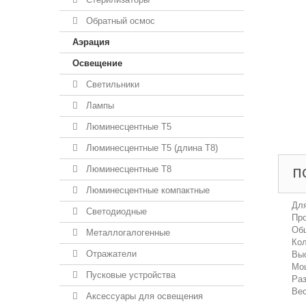
Обратный осмос
Аэрация
Освещение
Светильники
Лампы
Люминесцентные T5
Люминесцентные T5 (длина T8)
Люминесцентные T8
П
Люминесцентные компактные
Для
Светодиодные
Про
Общ
Металлогалогенные
Кол
Отражатели
Выс
Мощ
Пусковые устройства
Раз
Вес
Аксессуары для освещения