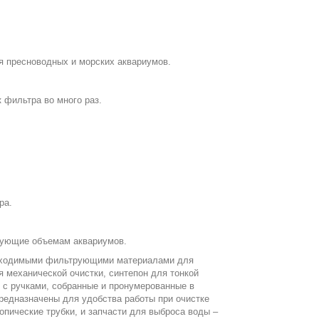
 пресноводных и морских аквариумов.
 фильтра во много раз.
ра.
вующие объемам аквариумов.
бходимыми фильтрующими материалами для
я механической очистки, синтепон для тонкой
с ручками, собранные и пронумерованные в
редназначены для удобства работы при очистке
опические трубки, и запчасти для выброса воды –