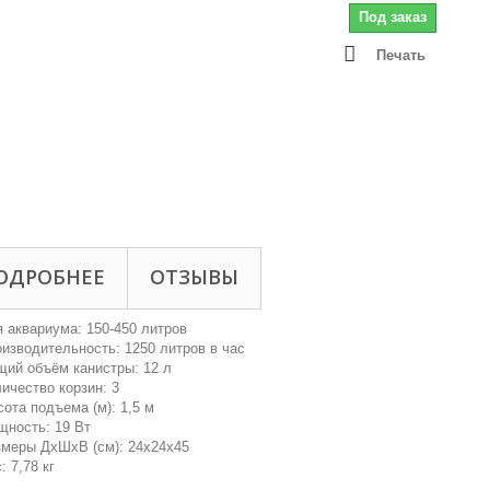
Под заказ
Печать
ОДРОБНЕЕ
ОТЗЫВЫ
 аквариума: 150-450 литров
изводительность: 1250 литров в час
ий объём канистры: 12 л
ичество корзин: 3
ота подъема (м): 1,5 м
ность: 19 Вт
меры ДxШxВ (см): 24x24x45
: 7,78 кг