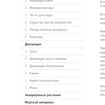
Водоподготовка
фле
Спе
Минерализаторы
Вст
Тесты для воды
про
Средства против водорослей
вод
Лекарственные препараты
Важ
объ
Реактивы
обл
Декорации
Уве
Грунт
вод
очи
Декорации искусственные
кер
мех
Декорации натуральные
сот
Камни
обе
мех
Коряги натуральные
Кач
Фоны
осн
язы
Аквариумные растения
Морской аквариум