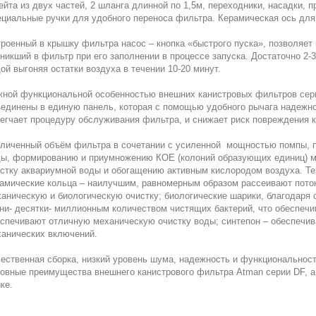
йта из двух частей, 2 шланга длинной по 1,5м, переходники, насадки,
циальные ручки для удобного переноса фильтра. Керамическая ось для
роенный в крышку фильтра насос – кнопка «быстрого пуска», позволяет
никший в фильтр при его заполнении в процессе запуска. Достаточно 2
ой выгоняя остатки воздуха в течении 10-20 минут.
ной функциональной особенностью внешних канистровых фильтров серии
единены в единую панель, которая с помощью удобного рычага надежно
егчает процедуру обслуживания фильтра, и снижает риск повреждения к
личенный объём фильтра в сочетании с усиленной мощностью помпы, п
ы, формированию и приумножению КОЕ (колоний образующих единиц) м
стку аквариумной воды и обогащению активным кислородом воздуха. Те
амические кольца – наилучшим, равномерным образом рассеивают пото
аническую и биологическую очистку; биологические шарики, благодаря
ни- десятки- миллионным количеством чистящих бактерий, что обеспечи
спечивают отличную механическую очистку воды; синтепон – обеспечив
анических включений.
ественная сборка, низкий уровень шума, надежность и функциональнос
овные преимущества внешнего канистрового фильтра Atman серии DF, а
ке.