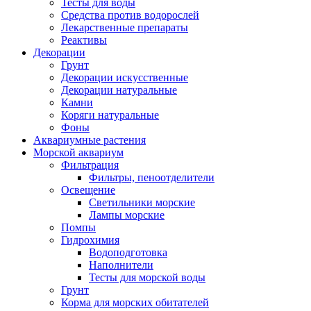
Тесты для воды
Средства против водорослей
Лекарственные препараты
Реактивы
Декорации
Грунт
Декорации искусственные
Декорации натуральные
Камни
Коряги натуральные
Фоны
Аквариумные растения
Морской аквариум
Фильтрация
Фильтры, пеноотделители
Освещение
Светильники морские
Лампы морские
Помпы
Гидрохимия
Водоподготовка
Наполнители
Тесты для морской воды
Грунт
Корма для морских обитателей