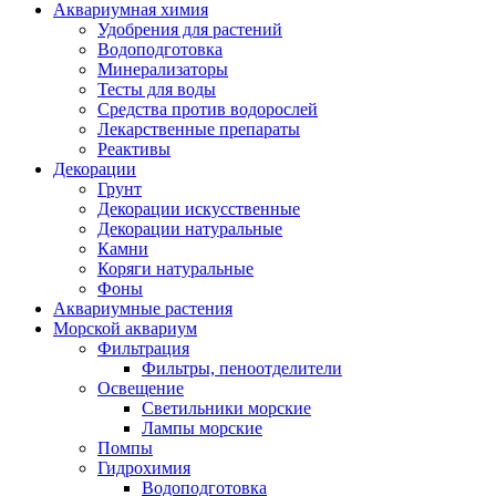
Аквариумная химия
Удобрения для растений
Водоподготовка
Минерализаторы
Тесты для воды
Средства против водорослей
Лекарственные препараты
Реактивы
Декорации
Грунт
Декорации искусственные
Декорации натуральные
Камни
Коряги натуральные
Фоны
Аквариумные растения
Морской аквариум
Фильтрация
Фильтры, пеноотделители
Освещение
Светильники морские
Лампы морские
Помпы
Гидрохимия
Водоподготовка