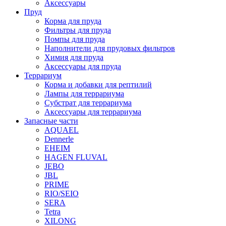
Аксессуары
Пруд
Корма для пруда
Фильтры для пруда
Помпы для пруда
Наполнители для прудовых фильтров
Химия для пруда
Аксессуары для пруда
Террариум
Корма и добавки для рептилий
Лампы для террариума
Субстрат для террариума
Аксессуары для террариума
Запасные части
AQUAEL
Dennerle
EHEIM
HAGEN FLUVAL
JEBO
JBL
PRIME
RIO/SEIO
SERA
Tetra
XILONG