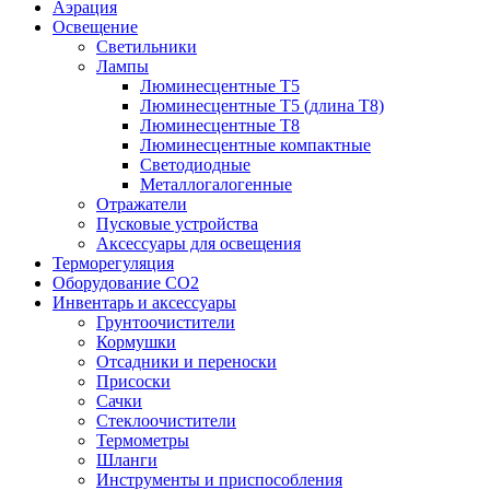
Аэрация
Освещение
Светильники
Лампы
Люминесцентные T5
Люминесцентные T5 (длина T8)
Люминесцентные T8
Люминесцентные компактные
Светодиодные
Металлогалогенные
Отражатели
Пусковые устройства
Аксессуары для освещения
Терморегуляция
Оборудование CO2
Инвентарь и аксессуары
Грунтоочистители
Кормушки
Отсадники и переноски
Присоски
Сачки
Стеклоочистители
Термометры
Шланги
Инструменты и приспособления