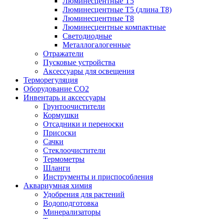
Люминесцентные T5
Люминесцентные T5 (длина T8)
Люминесцентные T8
Люминесцентные компактные
Светодиодные
Металлогалогенные
Отражатели
Пусковые устройства
Аксессуары для освещения
Терморегуляция
Оборудование CO2
Инвентарь и аксессуары
Грунтоочистители
Кормушки
Отсадники и переноски
Присоски
Сачки
Стеклоочистители
Термометры
Шланги
Инструменты и приспособления
Аквариумная химия
Удобрения для растений
Водоподготовка
Минерализаторы