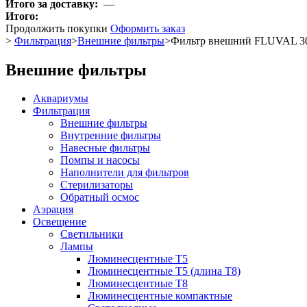
Итого за доставку:
—
Итого:
Продолжить покупки
Оформить заказ
>
Фильтрация
>
Внешние фильтры
>
Фильтр внешний FLUVAL 307
Внешние фильтры
Аквариумы
Фильтрация
Внешние фильтры
Внутренние фильтры
Навесные фильтры
Помпы и насосы
Наполнители для фильтров
Стерилизаторы
Обратный осмос
Аэрация
Освещение
Светильники
Лампы
Люминесцентные T5
Люминесцентные T5 (длина T8)
Люминесцентные T8
Люминесцентные компактные