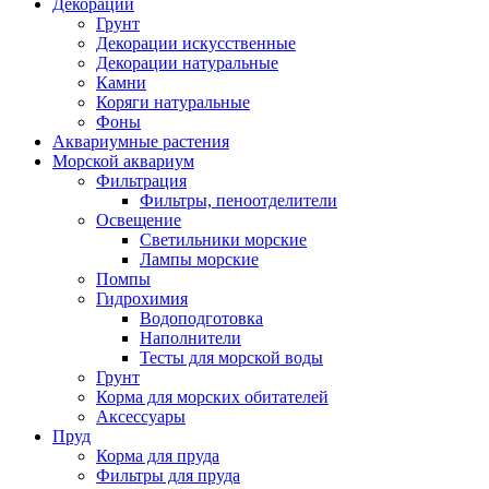
Декорации
Грунт
Декорации искусственные
Декорации натуральные
Камни
Коряги натуральные
Фоны
Аквариумные растения
Морской аквариум
Фильтрация
Фильтры, пеноотделители
Освещение
Светильники морские
Лампы морские
Помпы
Гидрохимия
Водоподготовка
Наполнители
Тесты для морской воды
Грунт
Корма для морских обитателей
Аксессуары
Пруд
Корма для пруда
Фильтры для пруда