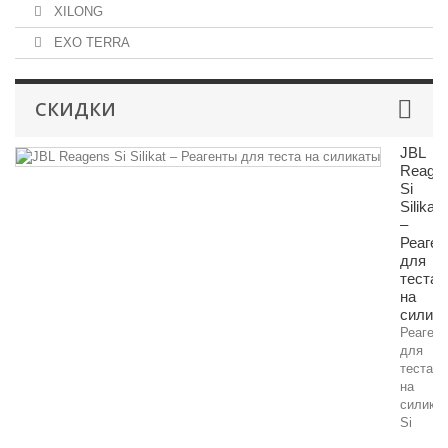
XILONG
EXO TERRA
СКИДКИ
JBL
Reage
Si
Silikat
–
Реаген
для
теста
на
силик
Реаген
для
теста
на
силика
Si