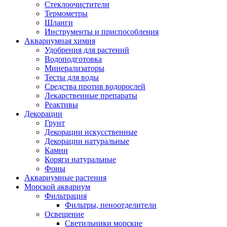
Стеклоочистители
Термометры
Шланги
Инструменты и приспособления
Аквариумная химия
Удобрения для растений
Водоподготовка
Минерализаторы
Тесты для воды
Средства против водорослей
Лекарственные препараты
Реактивы
Декорации
Грунт
Декорации искусственные
Декорации натуральные
Камни
Коряги натуральные
Фоны
Аквариумные растения
Морской аквариум
Фильтрация
Фильтры, пеноотделители
Освещение
Светильники морские