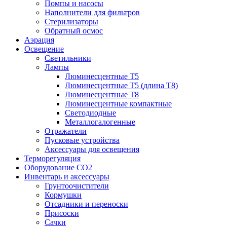
Помпы и насосы
Наполнители для фильтров
Стерилизаторы
Обратный осмос
Аэрация
Освещение
Светильники
Лампы
Люминесцентные T5
Люминесцентные T5 (длина T8)
Люминесцентные T8
Люминесцентные компактные
Светодиодные
Металлогалогенные
Отражатели
Пусковые устройства
Аксессуары для освещения
Терморегуляция
Оборудование CO2
Инвентарь и аксессуары
Грунтоочистители
Кормушки
Отсадники и переноски
Присоски
Сачки