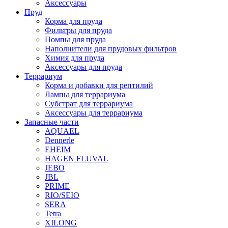
Аксессуары
Пруд
Корма для пруда
Фильтры для пруда
Помпы для пруда
Наполнители для прудовых фильтров
Химия для пруда
Аксессуары для пруда
Террариум
Корма и добавки для рептилий
Лампы для террариума
Субстрат для террариума
Аксессуары для террариума
Запасные части
AQUAEL
Dennerle
EHEIM
HAGEN FLUVAL
JEBO
JBL
PRIME
RIO/SEIO
SERA
Tetra
XILONG