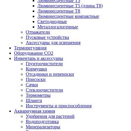
Люминесцентные T5
Люминесцентные T5 (длина T8)
Люминесцентные T8
Люминесцентные компактные
Светодиодные
Металлогалогенные
Отражатели
Пусковые устройства
Аксессуары для освещения
Терморегуляция
Оборудование CO2
Инвентарь и аксессуары
Грунтоочистители
Кормушки
Отсадники и переноски
Присоски
Сачки
Стеклоочистители
Термометры
Шланги
Инструменты и приспособления
Аквариумная химия
Удобрения для растений
Водоподготовка
Минерализаторы