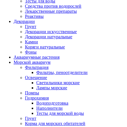
Тесты для воды
Средства против водорослей
Лекарственные препараты
Реактивы
Декорации
Грунт
Декорации искусственные
Декорации натуральные
Камни
Коряги натуральные
Фоны
Аквариумные растения
Морской аквариум
Фильтрация
Фильтры, пеноотделители
Освещение
Светильники морские
Лампы морские
Помпы
Гидрохимия
Водоподготовка
Наполнители
Тесты для морской воды
Грунт
Корма для морских обитателей