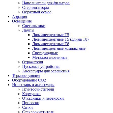
Наполнители для фильтров
Стерилизаторы
Обратный осмос
Аэрация
Освещение
Светильники
Лампы
Люминесцентные T5
Люминесцентные T5 (длина T8)
Люминесцентные T8
Люминесцентные компактные
Светодиодные
Металлогалогенные
Отражатели
Пусковые устройства
Аксессуары для освещения
Терморегуляция
Оборудование CO2
Инвентарь и аксессуары
Грунтоочистители
Кормушки
Отсадники и переноски
Присоски
Сачки
Стеклоочистители