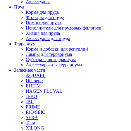
Аксессуары
Пруд
Корма для пруда
Фильтры для пруда
Помпы для пруда
Наполнители для прудовых фильтров
Химия для пруда
Аксессуары для пруда
Террариум
Корма и добавки для рептилий
Лампы для террариума
Субстрат для террариума
Аксессуары для террариума
Запасные части
AQUAEL
Dennerle
EHEIM
HAGEN FLUVAL
JEBO
JBL
PRIME
RIO/SEIO
SERA
Tetra
XILONG