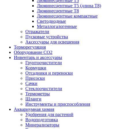
Люминесцентные T5
Люминесцентные T5 (длина T8)
Люминесцентные T8
Люминесцентные компактные
Светодиодные
Металлогалогенные
Отражатели
Пусковые устройства
Аксессуары для освещения
Терморегуляция
Оборудование CO2
Инвентарь и аксессуары
Грунтоочистители
Кормушки
Отсадники и переноски
Присоски
Сачки
Стеклоочистители
Термометры
Шланги
Инструменты и приспособления
Аквариумная химия
Удобрения для растений
Водоподготовка
Минерализаторы