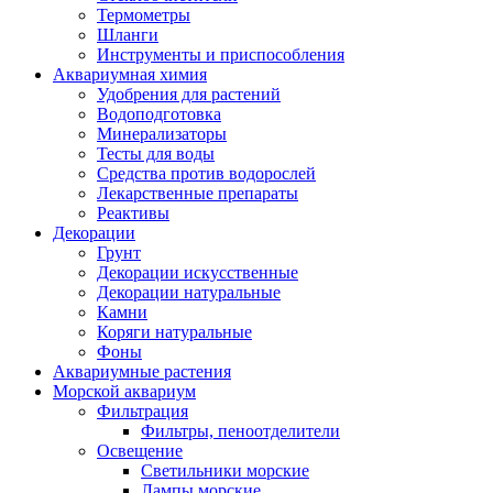
Термометры
Шланги
Инструменты и приспособления
Аквариумная химия
Удобрения для растений
Водоподготовка
Минерализаторы
Тесты для воды
Средства против водорослей
Лекарственные препараты
Реактивы
Декорации
Грунт
Декорации искусственные
Декорации натуральные
Камни
Коряги натуральные
Фоны
Аквариумные растения
Морской аквариум
Фильтрация
Фильтры, пеноотделители
Освещение
Светильники морские
Лампы морские