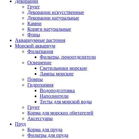
Декорации
Грунт
Декорации искусственные
Декорации натуральные
Камни
Коряги натуральные
Фоны
Аквариумные растения
Морской аквариум
Фильтрация
Фильтры, пеноотделители
Освещение
Светильники морские
Лампы морские
Помпы
Гидрохимия
Водоподготовка
Наполнители
Тесты для морской воды
Грунт
Корма для морских обитателей
Аксессуары
Пруд
Корма для пруда
Фильтры для пруда