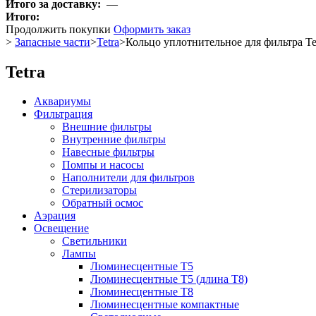
Итого за доставку:
—
Итого:
Продолжить покупки
Оформить заказ
>
Запасные части
>
Tetra
>
Кольцо уплотнительное для фильтра Te
Tetra
Аквариумы
Фильтрация
Внешние фильтры
Внутренние фильтры
Навесные фильтры
Помпы и насосы
Наполнители для фильтров
Стерилизаторы
Обратный осмос
Аэрация
Освещение
Светильники
Лампы
Люминесцентные T5
Люминесцентные T5 (длина T8)
Люминесцентные T8
Люминесцентные компактные