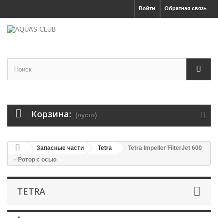
Войти
Обратная связь
Корзина:
(пусто)
Запасные части
Tetra
Tetra Impeller FilterJet 600
– Ротор с осью
TETRA