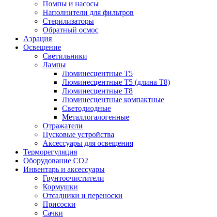
Помпы и насосы
Наполнители для фильтров
Стерилизаторы
Обратный осмос
Аэрация
Освещение
Светильники
Лампы
Люминесцентные T5
Люминесцентные T5 (длина T8)
Люминесцентные T8
Люминесцентные компактные
Светодиодные
Металлогалогенные
Отражатели
Пусковые устройства
Аксессуары для освещения
Терморегуляция
Оборудование CO2
Инвентарь и аксессуары
Грунтоочистители
Кормушки
Отсадники и переноски
Присоски
Сачки