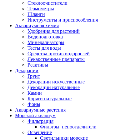
Стеклоочистители
Термометры
Шланги
Инструменты и приспособления
Аквариумная химия
Удобрения для растений
Водоподготовка
Минерализаторы
Тесты для воды
Средства против водорослей
Лекарственные препараты
Реактивы
Декорации
Грунт
Декорации искусственные
Декорации натуральные
Камни
Коряги натуральные
Фоны
Аквариумные растения
Морской аквариум
Фильтрация
Фильтры, пеноотделители
Освещение
Светильники морские