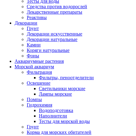
Тесты для воды
Средства против водорослей
Лекарственные препараты
Реактивы
Декорации
Грунт
Декорации искусственные
Декорации натуральные
Камни
Коряги натуральные
Фоны
Аквариумные растения
Морской аквариум
Фильтрация
Фильтры, пеноотделители
Освещение
Светильники морские
Лампы морские
Помпы
Гидрохимия
Водоподготовка
Наполнители
Тесты для морской воды
Грунт
Корма для морских обитателей