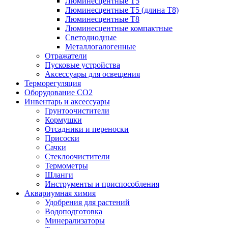
Люминесцентные T5
Люминесцентные T5 (длина T8)
Люминесцентные T8
Люминесцентные компактные
Светодиодные
Металлогалогенные
Отражатели
Пусковые устройства
Аксессуары для освещения
Терморегуляция
Оборудование CO2
Инвентарь и аксессуары
Грунтоочистители
Кормушки
Отсадники и переноски
Присоски
Сачки
Стеклоочистители
Термометры
Шланги
Инструменты и приспособления
Аквариумная химия
Удобрения для растений
Водоподготовка
Минерализаторы