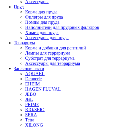
Аксессуары
Пруд
Корма для пруда
Фильтры для пруда
Помпы для пруда
Наполнители для прудовых фильтров
Химия для пруда
Аксессуары для пруда
Террариум
Корма и добавки для рептилий
Лампы для террариума
Субстрат для террариума
Аксессуары для террариума
Запасные части
AQUAEL
Dennerle
EHEIM
HAGEN FLUVAL
JEBO
JBL
PRIME
RIO/SEIO
SERA
Tetra
XILONG