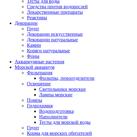
Тесты для воды
Средства против водорослей
Лекарственные препараты
Реактивы
Декорации
Грунт
Декорации искусственные
Декорации натуральные
Камни
Коряги натуральные
Фоны
Аквариумные растения
Морской аквариум
Фильтрация
Фильтры, пеноотделители
Освещение
Светильники морские
Лампы морские
Помпы
Гидрохимия
Водоподготовка
Наполнители
Тесты для морской воды
Грунт
Корма для морских обитателей