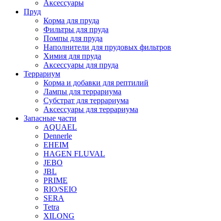
Аксессуары
Пруд
Корма для пруда
Фильтры для пруда
Помпы для пруда
Наполнители для прудовых фильтров
Химия для пруда
Аксессуары для пруда
Террариум
Корма и добавки для рептилий
Лампы для террариума
Субстрат для террариума
Аксессуары для террариума
Запасные части
AQUAEL
Dennerle
EHEIM
HAGEN FLUVAL
JEBO
JBL
PRIME
RIO/SEIO
SERA
Tetra
XILONG