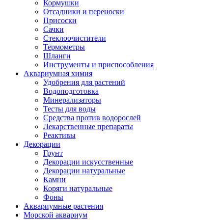
Кормушки
Отсадники и переноски
Присоски
Сачки
Стеклоочистители
Термометры
Шланги
Инструменты и приспособления
Аквариумная химия
Удобрения для растений
Водоподготовка
Минерализаторы
Тесты для воды
Средства против водорослей
Лекарственные препараты
Реактивы
Декорации
Грунт
Декорации искусственные
Декорации натуральные
Камни
Коряги натуральные
Фоны
Аквариумные растения
Морской аквариум