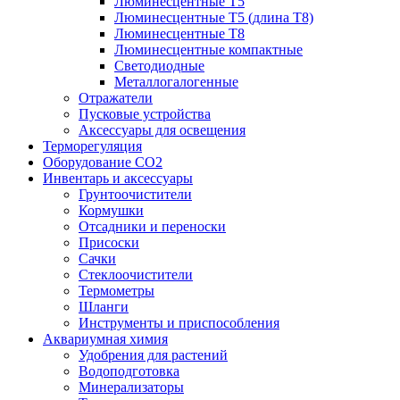
Люминесцентные T5
Люминесцентные T5 (длина T8)
Люминесцентные T8
Люминесцентные компактные
Светодиодные
Металлогалогенные
Отражатели
Пусковые устройства
Аксессуары для освещения
Терморегуляция
Оборудование CO2
Инвентарь и аксессуары
Грунтоочистители
Кормушки
Отсадники и переноски
Присоски
Сачки
Стеклоочистители
Термометры
Шланги
Инструменты и приспособления
Аквариумная химия
Удобрения для растений
Водоподготовка
Минерализаторы