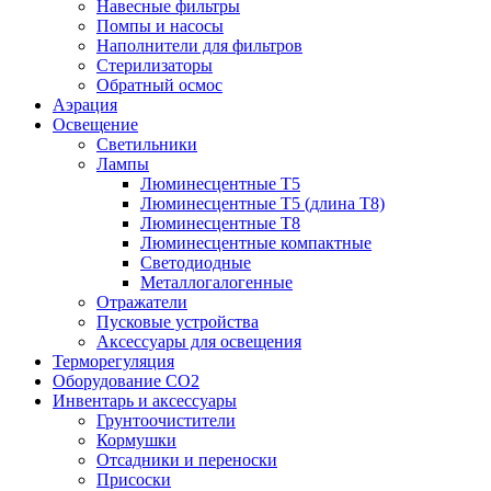
Навесные фильтры
Помпы и насосы
Наполнители для фильтров
Стерилизаторы
Обратный осмос
Аэрация
Освещение
Светильники
Лампы
Люминесцентные T5
Люминесцентные T5 (длина T8)
Люминесцентные T8
Люминесцентные компактные
Светодиодные
Металлогалогенные
Отражатели
Пусковые устройства
Аксессуары для освещения
Терморегуляция
Оборудование CO2
Инвентарь и аксессуары
Грунтоочистители
Кормушки
Отсадники и переноски
Присоски