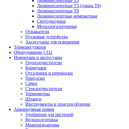
Люминесцентные T5
Люминесцентные T5 (длина T8)
Люминесцентные T8
Люминесцентные компактные
Светодиодные
Металлогалогенные
Отражатели
Пусковые устройства
Аксессуары для освещения
Терморегуляция
Оборудование CO2
Инвентарь и аксессуары
Грунтоочистители
Кормушки
Отсадники и переноски
Присоски
Сачки
Стеклоочистители
Термометры
Шланги
Инструменты и приспособления
Аквариумная химия
Удобрения для растений
Водоподготовка
Минерализаторы