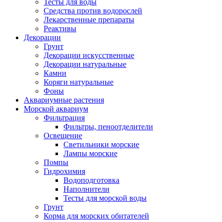
Тесты для воды
Средства против водорослей
Лекарственные препараты
Реактивы
Декорации
Грунт
Декорации искусственные
Декорации натуральные
Камни
Коряги натуральные
Фоны
Аквариумные растения
Морской аквариум
Фильтрация
Фильтры, пеноотделители
Освещение
Светильники морские
Лампы морские
Помпы
Гидрохимия
Водоподготовка
Наполнители
Тесты для морской воды
Грунт
Корма для морских обитателей