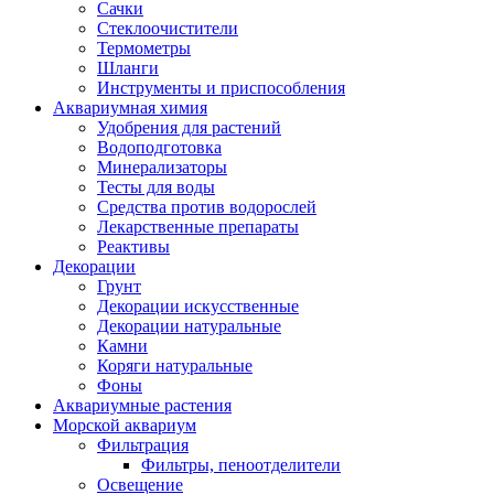
Сачки
Стеклоочистители
Термометры
Шланги
Инструменты и приспособления
Аквариумная химия
Удобрения для растений
Водоподготовка
Минерализаторы
Тесты для воды
Средства против водорослей
Лекарственные препараты
Реактивы
Декорации
Грунт
Декорации искусственные
Декорации натуральные
Камни
Коряги натуральные
Фоны
Аквариумные растения
Морской аквариум
Фильтрация
Фильтры, пеноотделители
Освещение