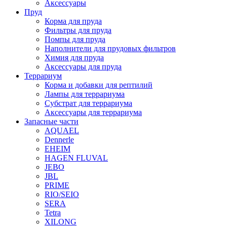
Аксессуары
Пруд
Корма для пруда
Фильтры для пруда
Помпы для пруда
Наполнители для прудовых фильтров
Химия для пруда
Аксессуары для пруда
Террариум
Корма и добавки для рептилий
Лампы для террариума
Субстрат для террариума
Аксессуары для террариума
Запасные части
AQUAEL
Dennerle
EHEIM
HAGEN FLUVAL
JEBO
JBL
PRIME
RIO/SEIO
SERA
Tetra
XILONG