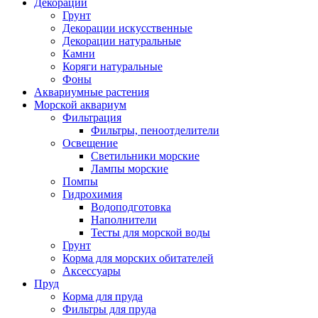
Декорации
Грунт
Декорации искусственные
Декорации натуральные
Камни
Коряги натуральные
Фоны
Аквариумные растения
Морской аквариум
Фильтрация
Фильтры, пеноотделители
Освещение
Светильники морские
Лампы морские
Помпы
Гидрохимия
Водоподготовка
Наполнители
Тесты для морской воды
Грунт
Корма для морских обитателей
Аксессуары
Пруд
Корма для пруда
Фильтры для пруда