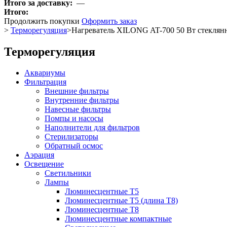
Итого за доставку:
—
Итого:
Продолжить покупки
Оформить заказ
>
Терморегуляция
>
Нагреватель XILONG AT-700 50 Вт стекля
Терморегуляция
Аквариумы
Фильтрация
Внешние фильтры
Внутренние фильтры
Навесные фильтры
Помпы и насосы
Наполнители для фильтров
Стерилизаторы
Обратный осмос
Аэрация
Освещение
Светильники
Лампы
Люминесцентные T5
Люминесцентные T5 (длина T8)
Люминесцентные T8
Люминесцентные компактные