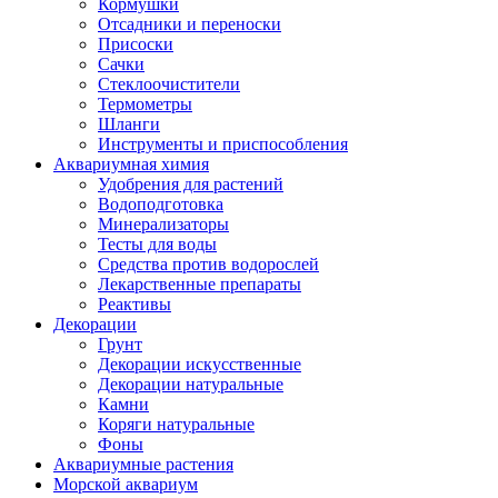
Кормушки
Отсадники и переноски
Присоски
Сачки
Стеклоочистители
Термометры
Шланги
Инструменты и приспособления
Аквариумная химия
Удобрения для растений
Водоподготовка
Минерализаторы
Тесты для воды
Средства против водорослей
Лекарственные препараты
Реактивы
Декорации
Грунт
Декорации искусственные
Декорации натуральные
Камни
Коряги натуральные
Фоны
Аквариумные растения
Морской аквариум