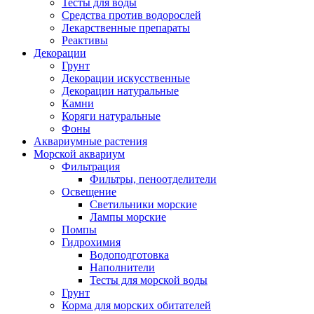
Тесты для воды
Средства против водорослей
Лекарственные препараты
Реактивы
Декорации
Грунт
Декорации искусственные
Декорации натуральные
Камни
Коряги натуральные
Фоны
Аквариумные растения
Морской аквариум
Фильтрация
Фильтры, пеноотделители
Освещение
Светильники морские
Лампы морские
Помпы
Гидрохимия
Водоподготовка
Наполнители
Тесты для морской воды
Грунт
Корма для морских обитателей