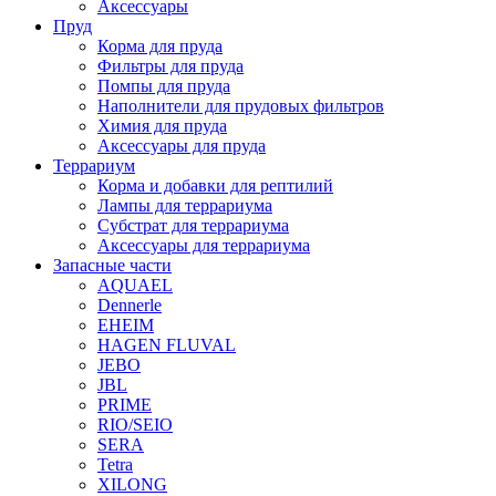
Аксессуары
Пруд
Корма для пруда
Фильтры для пруда
Помпы для пруда
Наполнители для прудовых фильтров
Химия для пруда
Аксессуары для пруда
Террариум
Корма и добавки для рептилий
Лампы для террариума
Субстрат для террариума
Аксессуары для террариума
Запасные части
AQUAEL
Dennerle
EHEIM
HAGEN FLUVAL
JEBO
JBL
PRIME
RIO/SEIO
SERA
Tetra
XILONG