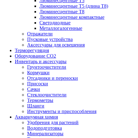
Люминесцентные T5
Люминесцентные T5 (длина T8)
Люминесцентные T8
Люминесцентные компактные
Светодиодные
Металлогалогенные
Отражатели
Пусковые устройства
Аксессуары для освещения
Терморегуляция
Оборудование CO2
Инвентарь и аксессуары
Грунтоочистители
Кормушки
Отсадники и переноски
Присоски
Сачки
Стеклоочистители
Термометры
Шланги
Инструменты и приспособления
Аквариумная химия
Удобрения для растений
Водоподготовка
Минерализаторы