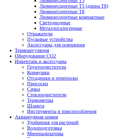
Люминесцентные T5
Люминесцентные T5 (длина T8)
Люминесцентные T8
Люминесцентные компактные
Светодиодные
Металлогалогенные
Отражатели
Пусковые устройства
Аксессуары для освещения
Терморегуляция
Оборудование CO2
Инвентарь и аксессуары
Грунтоочистители
Кормушки
Отсадники и переноски
Присоски
Сачки
Стеклоочистители
Термометры
Шланги
Инструменты и приспособления
Аквариумная химия
Удобрения для растений
Водоподготовка
Минерализаторы