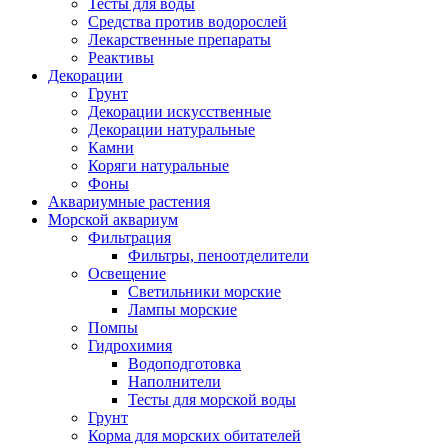
Тесты для воды
Средства против водорослей
Лекарственные препараты
Реактивы
Декорации
Грунт
Декорации искусственные
Декорации натуральные
Камни
Коряги натуральные
Фоны
Аквариумные растения
Морской аквариум
Фильтрация
Фильтры, пеноотделители
Освещение
Светильники морские
Лампы морские
Помпы
Гидрохимия
Водоподготовка
Наполнители
Тесты для морской воды
Грунт
Корма для морских обитателей