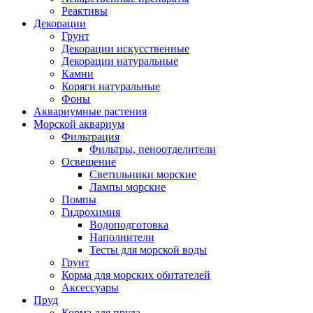
Реактивы
Декорации
Грунт
Декорации искусственные
Декорации натуральные
Камни
Коряги натуральные
Фоны
Аквариумные растения
Морской аквариум
Фильтрация
Фильтры, пеноотделители
Освещение
Светильники морские
Лампы морские
Помпы
Гидрохимия
Водоподготовка
Наполнители
Тесты для морской воды
Грунт
Корма для морских обитателей
Аксессуары
Пруд
Корма для пруда