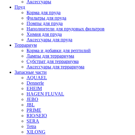
Аксессуары
Пруд
Корма для пруда
Фильтры для пруда
Помпы для пруда
Наполнители для прудовых фильтров
Химия для пруда
Аксессуары для пруда
Террариум
Корма и добавки для рептилий
Лампы для террариума
Субстрат для террариума
Аксессуары для террариума
Запасные части
AQUAEL
Dennerle
EHEIM
HAGEN FLUVAL
JEBO
JBL
PRIME
RIO/SEIO
SERA
Tetra
XILONG