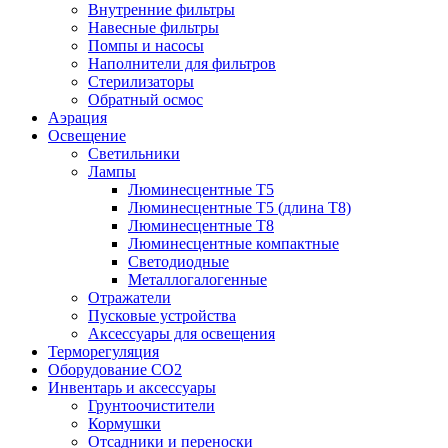
Внутренние фильтры
Навесные фильтры
Помпы и насосы
Наполнители для фильтров
Стерилизаторы
Обратный осмос
Аэрация
Освещение
Светильники
Лампы
Люминесцентные T5
Люминесцентные T5 (длина T8)
Люминесцентные T8
Люминесцентные компактные
Светодиодные
Металлогалогенные
Отражатели
Пусковые устройства
Аксессуары для освещения
Терморегуляция
Оборудование CO2
Инвентарь и аксессуары
Грунтоочистители
Кормушки
Отсадники и переноски