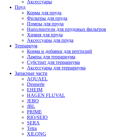
Аксессуары
Пруд
Корма для пруда
Фильтры для пруда
Помпы для пруда
Наполнители для прудовых фильтров
Химия для пруда
Аксессуары для пруда
Террариум
Корма и добавки для рептилий
Лампы для террариума
Субстрат для террариума
Аксессуары для террариума
Запасные части
AQUAEL
Dennerle
EHEIM
HAGEN FLUVAL
JEBO
JBL
PRIME
RIO/SEIO
SERA
Tetra
XILONG