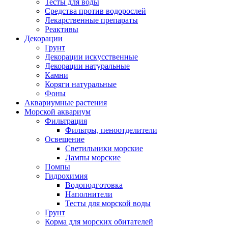
Тесты для воды
Средства против водорослей
Лекарственные препараты
Реактивы
Декорации
Грунт
Декорации искусственные
Декорации натуральные
Камни
Коряги натуральные
Фоны
Аквариумные растения
Морской аквариум
Фильтрация
Фильтры, пеноотделители
Освещение
Светильники морские
Лампы морские
Помпы
Гидрохимия
Водоподготовка
Наполнители
Тесты для морской воды
Грунт
Корма для морских обитателей