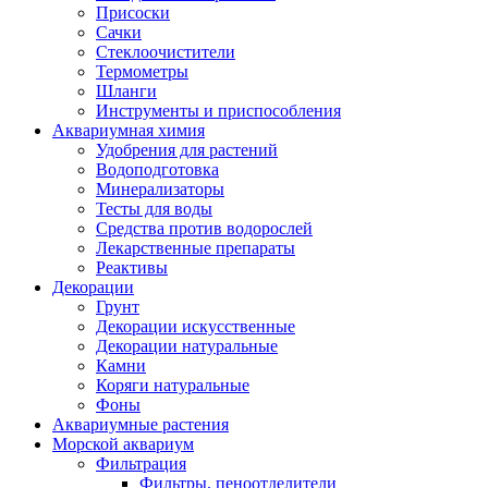
Присоски
Сачки
Стеклоочистители
Термометры
Шланги
Инструменты и приспособления
Аквариумная химия
Удобрения для растений
Водоподготовка
Минерализаторы
Тесты для воды
Средства против водорослей
Лекарственные препараты
Реактивы
Декорации
Грунт
Декорации искусственные
Декорации натуральные
Камни
Коряги натуральные
Фоны
Аквариумные растения
Морской аквариум
Фильтрация
Фильтры, пеноотделители