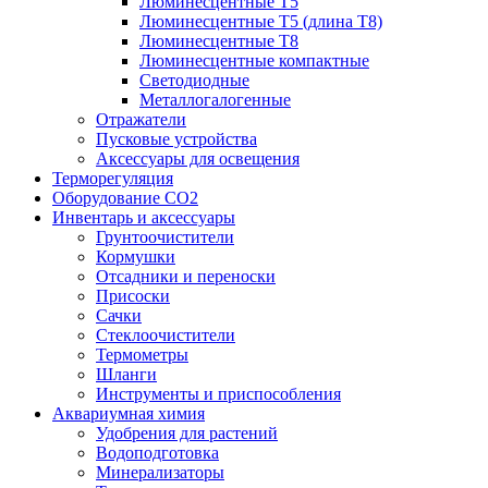
Люминесцентные T5
Люминесцентные T5 (длина T8)
Люминесцентные T8
Люминесцентные компактные
Светодиодные
Металлогалогенные
Отражатели
Пусковые устройства
Аксессуары для освещения
Терморегуляция
Оборудование CO2
Инвентарь и аксессуары
Грунтоочистители
Кормушки
Отсадники и переноски
Присоски
Сачки
Стеклоочистители
Термометры
Шланги
Инструменты и приспособления
Аквариумная химия
Удобрения для растений
Водоподготовка
Минерализаторы