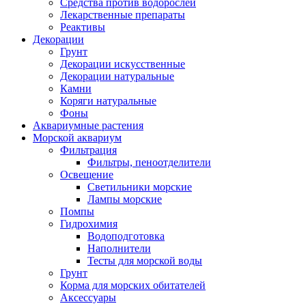
Средства против водорослей
Лекарственные препараты
Реактивы
Декорации
Грунт
Декорации искусственные
Декорации натуральные
Камни
Коряги натуральные
Фоны
Аквариумные растения
Морской аквариум
Фильтрация
Фильтры, пеноотделители
Освещение
Светильники морские
Лампы морские
Помпы
Гидрохимия
Водоподготовка
Наполнители
Тесты для морской воды
Грунт
Корма для морских обитателей
Аксессуары