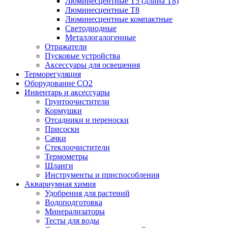
Люминесцентные T5 (длина T8)
Люминесцентные T8
Люминесцентные компактные
Светодиодные
Металлогалогенные
Отражатели
Пусковые устройства
Аксессуары для освещения
Терморегуляция
Оборудование CO2
Инвентарь и аксессуары
Грунтоочистители
Кормушки
Отсадники и переноски
Присоски
Сачки
Стеклоочистители
Термометры
Шланги
Инструменты и приспособления
Аквариумная химия
Удобрения для растений
Водоподготовка
Минерализаторы
Тесты для воды