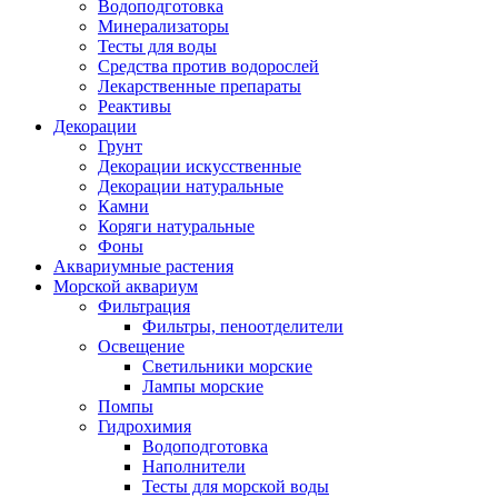
Водоподготовка
Минерализаторы
Тесты для воды
Средства против водорослей
Лекарственные препараты
Реактивы
Декорации
Грунт
Декорации искусственные
Декорации натуральные
Камни
Коряги натуральные
Фоны
Аквариумные растения
Морской аквариум
Фильтрация
Фильтры, пеноотделители
Освещение
Светильники морские
Лампы морские
Помпы
Гидрохимия
Водоподготовка
Наполнители
Тесты для морской воды