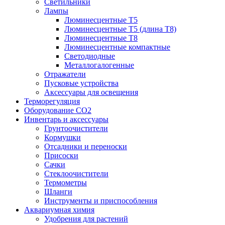
Светильники
Лампы
Люминесцентные T5
Люминесцентные T5 (длина T8)
Люминесцентные T8
Люминесцентные компактные
Светодиодные
Металлогалогенные
Отражатели
Пусковые устройства
Аксессуары для освещения
Терморегуляция
Оборудование CO2
Инвентарь и аксессуары
Грунтоочистители
Кормушки
Отсадники и переноски
Присоски
Сачки
Стеклоочистители
Термометры
Шланги
Инструменты и приспособления
Аквариумная химия
Удобрения для растений