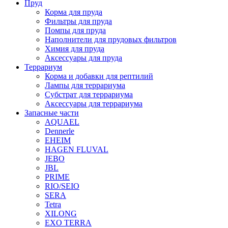
Пруд
Корма для пруда
Фильтры для пруда
Помпы для пруда
Наполнители для прудовых фильтров
Химия для пруда
Аксессуары для пруда
Террариум
Корма и добавки для рептилий
Лампы для террариума
Субстрат для террариума
Аксессуары для террариума
Запасные части
AQUAEL
Dennerle
EHEIM
HAGEN FLUVAL
JEBO
JBL
PRIME
RIO/SEIO
SERA
Tetra
XILONG
EXO TERRA