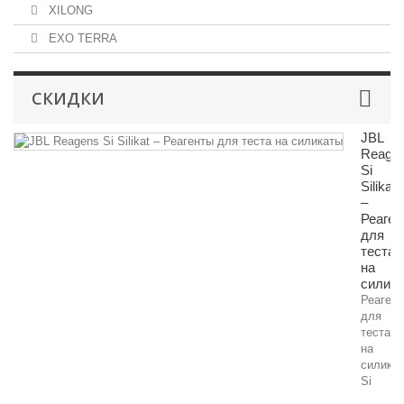
XILONG
EXO TERRA
СКИДКИ
JBL
Reage
Si
Silikat
–
Реаген
для
теста
на
силик
Реаген
для
теста
на
силика
Si