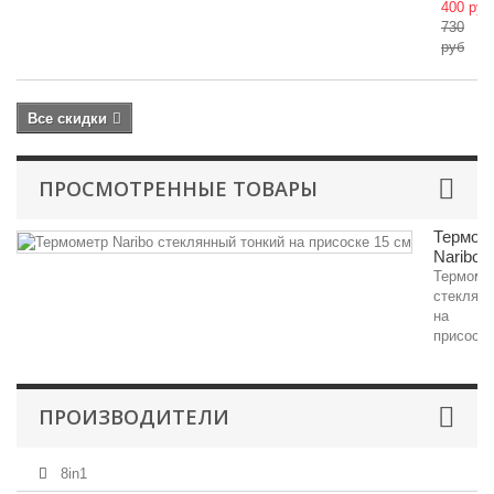
400 руб
730
руб
Все скидки
ПРОСМОТРЕННЫЕ ТОВАРЫ
Термом
Naribo...
Термоме
стеклян
на
присоске,
ПРОИЗВОДИТЕЛИ
8in1