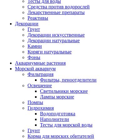
Тесты для воды
Средства против водорослей
Лекарственные препараты
Реактивы
Декорации
Грунт
Декорации искусственные
Декорации натуральные
Камни
Коряги натуральные
Фоны
Аквариумные растения
Морской аквариум
Фильтрация
Фильтры, пеноотделители
Освещение
Светильники морские
Лампы морские
Помпы
Гидрохимия
Водоподготовка
Наполнители
Тесты для морской воды
Грунт
Корма для морских обитателей