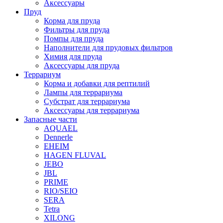
Аксессуары
Пруд
Корма для пруда
Фильтры для пруда
Помпы для пруда
Наполнители для прудовых фильтров
Химия для пруда
Аксессуары для пруда
Террариум
Корма и добавки для рептилий
Лампы для террариума
Субстрат для террариума
Аксессуары для террариума
Запасные части
AQUAEL
Dennerle
EHEIM
HAGEN FLUVAL
JEBO
JBL
PRIME
RIO/SEIO
SERA
Tetra
XILONG