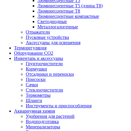
Люминесцентные T5
Люминесцентные T5 (длина T8)
Люминесцентные T8
Люминесцентные компактные
Светодиодные
Металлогалогенные
Отражатели
Пусковые устройства
Аксессуары для освещения
Терморегуляция
Оборудование CO2
Инвентарь и аксессуары
Грунтоочистители
Кормушки
Отсадники и переноски
Присоски
Сачки
Стеклоочистители
Термометры
Шланги
Инструменты и приспособления
Аквариумная химия
Удобрения для растений
Водоподготовка
Минерализаторы