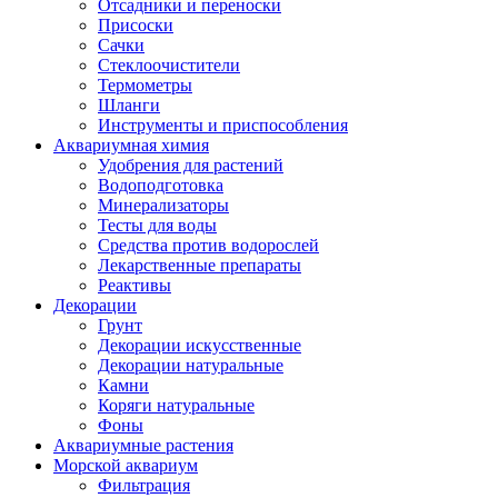
Отсадники и переноски
Присоски
Сачки
Стеклоочистители
Термометры
Шланги
Инструменты и приспособления
Аквариумная химия
Удобрения для растений
Водоподготовка
Минерализаторы
Тесты для воды
Средства против водорослей
Лекарственные препараты
Реактивы
Декорации
Грунт
Декорации искусственные
Декорации натуральные
Камни
Коряги натуральные
Фоны
Аквариумные растения
Морской аквариум
Фильтрация