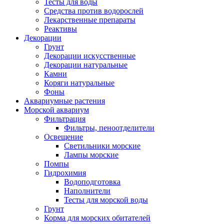
Тесты для воды
Средства против водорослей
Лекарственные препараты
Реактивы
Декорации
Грунт
Декорации искусственные
Декорации натуральные
Камни
Коряги натуральные
Фоны
Аквариумные растения
Морской аквариум
Фильтрация
Фильтры, пеноотделители
Освещение
Светильники морские
Лампы морские
Помпы
Гидрохимия
Водоподготовка
Наполнители
Тесты для морской воды
Грунт
Корма для морских обитателей