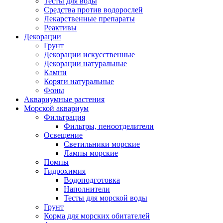
Тесты для воды
Средства против водорослей
Лекарственные препараты
Реактивы
Декорации
Грунт
Декорации искусственные
Декорации натуральные
Камни
Коряги натуральные
Фоны
Аквариумные растения
Морской аквариум
Фильтрация
Фильтры, пеноотделители
Освещение
Светильники морские
Лампы морские
Помпы
Гидрохимия
Водоподготовка
Наполнители
Тесты для морской воды
Грунт
Корма для морских обитателей