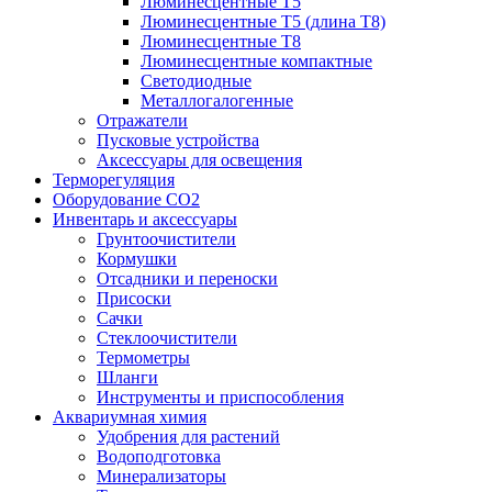
Люминесцентные T5
Люминесцентные T5 (длина T8)
Люминесцентные T8
Люминесцентные компактные
Светодиодные
Металлогалогенные
Отражатели
Пусковые устройства
Аксессуары для освещения
Терморегуляция
Оборудование CO2
Инвентарь и аксессуары
Грунтоочистители
Кормушки
Отсадники и переноски
Присоски
Сачки
Стеклоочистители
Термометры
Шланги
Инструменты и приспособления
Аквариумная химия
Удобрения для растений
Водоподготовка
Минерализаторы