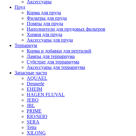
Аксессуары
Пруд
Корма для пруда
Фильтры для пруда
Помпы для пруда
Наполнители для прудовых фильтров
Химия для пруда
Аксессуары для пруда
Террариум
Корма и добавки для рептилий
Лампы для террариума
Субстрат для террариума
Аксессуары для террариума
Запасные части
AQUAEL
Dennerle
EHEIM
HAGEN FLUVAL
JEBO
JBL
PRIME
RIO/SEIO
SERA
Tetra
XILONG