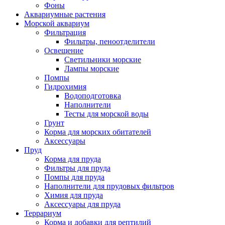
Фоны
Аквариумные растения
Морской аквариум
Фильтрация
Фильтры, пеноотделители
Освещение
Светильники морские
Лампы морские
Помпы
Гидрохимия
Водоподготовка
Наполнители
Тесты для морской воды
Грунт
Корма для морских обитателей
Аксессуары
Пруд
Корма для пруда
Фильтры для пруда
Помпы для пруда
Наполнители для прудовых фильтров
Химия для пруда
Аксессуары для пруда
Террариум
Корма и добавки для рептилий