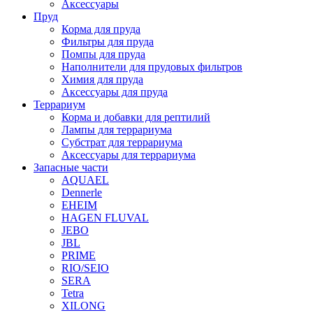
Аксессуары
Пруд
Корма для пруда
Фильтры для пруда
Помпы для пруда
Наполнители для прудовых фильтров
Химия для пруда
Аксессуары для пруда
Террариум
Корма и добавки для рептилий
Лампы для террариума
Субстрат для террариума
Аксессуары для террариума
Запасные части
AQUAEL
Dennerle
EHEIM
HAGEN FLUVAL
JEBO
JBL
PRIME
RIO/SEIO
SERA
Tetra
XILONG