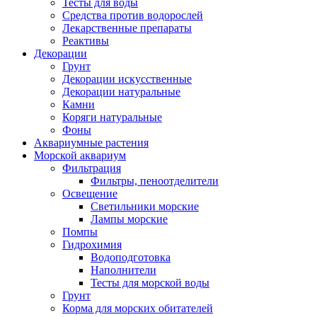
Тесты для воды
Средства против водорослей
Лекарственные препараты
Реактивы
Декорации
Грунт
Декорации искусственные
Декорации натуральные
Камни
Коряги натуральные
Фоны
Аквариумные растения
Морской аквариум
Фильтрация
Фильтры, пеноотделители
Освещение
Светильники морские
Лампы морские
Помпы
Гидрохимия
Водоподготовка
Наполнители
Тесты для морской воды
Грунт
Корма для морских обитателей