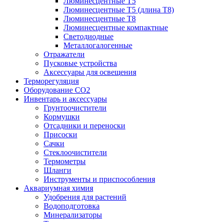
Люминесцентные T5
Люминесцентные T5 (длина T8)
Люминесцентные T8
Люминесцентные компактные
Светодиодные
Металлогалогенные
Отражатели
Пусковые устройства
Аксессуары для освещения
Терморегуляция
Оборудование CO2
Инвентарь и аксессуары
Грунтоочистители
Кормушки
Отсадники и переноски
Присоски
Сачки
Стеклоочистители
Термометры
Шланги
Инструменты и приспособления
Аквариумная химия
Удобрения для растений
Водоподготовка
Минерализаторы